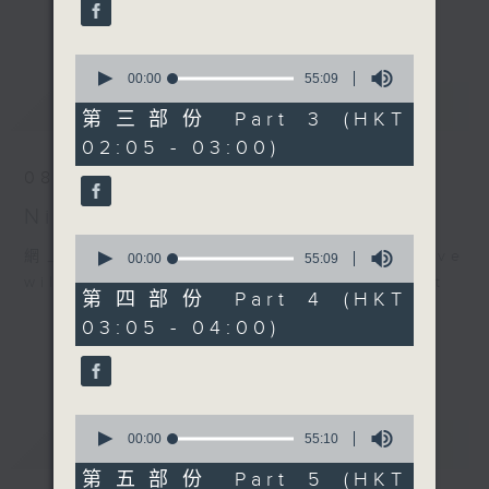
enjoyable jazz music.
更多...
When you are alone and sleepless,
0
seconds
00:00
55:09
please remember good music is
of
最新
LATEST
always there on Radio 4.
55
第三部份 Part 3 (HKT
minutes,
02:05 - 03:00)
9
「長夜細聽」節目當然少不了氣質優雅的作
seconds
08/08/2026
品，每晚亦會精選一些中國音樂送上。週五和
Night Music 長夜細聽
週六晚還有兩小時爵士樂。
0
網上直播完畢稍後提供節目重溫。 Archive
seconds
00:00
55:09
如果哪天你不能入睡，別忘了第四台這裡總有
of
will be available after live webcast
值得細聽的音樂。
55
第四部份 Part 4 (HKT
minutes,
03:05 - 04:00)
9
seconds
0
重溫
seconds
CATCHUP
00:00
55:10
of
55
第五部份 Part 5 (HKT