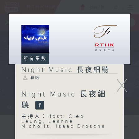
ENG
/
簡
×
全新 RTHK On The Go
取得
一手掌握 RTHK 電台、電視節目
所有集數
Night Music 長夜細聽
X
聯絡
Night Music 長夜細
聽
Monday - Sunday 星期一至日 12am...
主持人：Host: Cleo
Leung, Leanne
Nicholls, Isaac Droscha