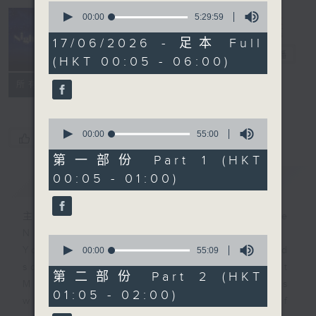
0
seconds
00:00
5:29:59
of
Night Music
5
17/06/2026 - 足本 Full
hours,
長夜細聽
電台直播
(HKT 00:05 - 06:00)
29
minutes,
聯絡
59
所有集數
seconds
0
seconds
00:00
55:00
您喜歡這個節目嗎?
of
55
第一部份 Part 1 (HKT
minutes,
00:05 - 01:00)
簡介
GIST
0
seconds
主持人：Host: Cleo Leung, Leanne
Nicholls, Isaac Droscha
0
You will find many soft pieces and
seconds
00:00
55:09
of
some Chinese works in Night
55
第二部份 Part 2 (HKT
Music. Friday and Saturday nights
minutes,
01:05 - 02:00)
9
will begin with two hours of
seconds