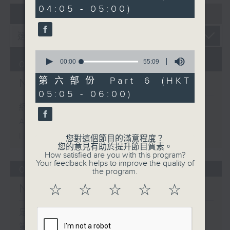
minutes,
04:05 - 05:00)
10
07 - 08
2026
seconds
0
seconds
00:00
55:09
08/08/2026
of
55
第六部份 Part 6 (HKT
Night Music 長夜細聽
minutes,
05:05 - 06:00)
9
seconds
網上直播完畢稍後提供節目重溫。
Archive will be available after
live webcast
您對這個節目的滿意程度？
您的意見有助於提升節目質素。
How satisfied are you with this program?
Your feedback helps to improve the quality of
07/08/2026
the program.
Night Music 長夜細聽
☆
☆
☆
☆
☆
足本 Full (HKT 00:05 - 06:00)
第一部份 Part 1 (HKT 00:05 -