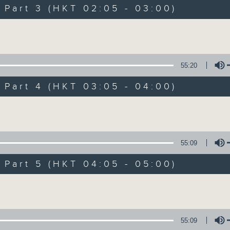
Music. Friday and Saturday nights
art 3 (HKT 02:05 - 03:00)
enjoyable jazz music.
Volume
When you are alone and sleepless, 
always there on Radio 4.
55:20
art 4 (HKT 03:05 - 04:00)
「長夜細聽」節目當然少不了氣質優雅的作
五和週六晚還有兩小時爵士樂。
Volume
如果哪天你不能入睡，別忘了第四台這裡總有
55:09
art 5 (HKT 04:05 - 05:00)
07/08/2026
Volume
Night Music 長夜細聽
0
seconds
00:00
55:09
of
5