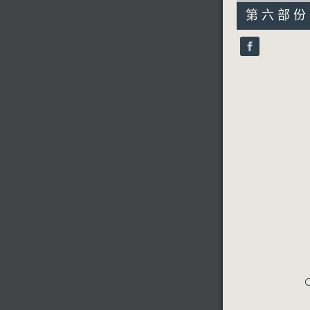
55
第六部份 P
minutes,
9
seconds
90%
C