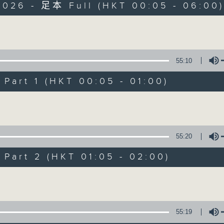
2026 - 足本 Full (HKT 00:05 - 06:00
Monday - Sunday 星期一至日 12am - 6am
Volume
55:10
art 1 (HKT 00:05 - 01:00)
Night Music 長
Volume
聯絡
所有集數
55:20
art 2 (HKT 01:05 - 02:00)
您喜歡這個節目嗎?
Volume
主持人：Host: Cleo Leung, Bill Robert
You will find many soft pieces an
55:19