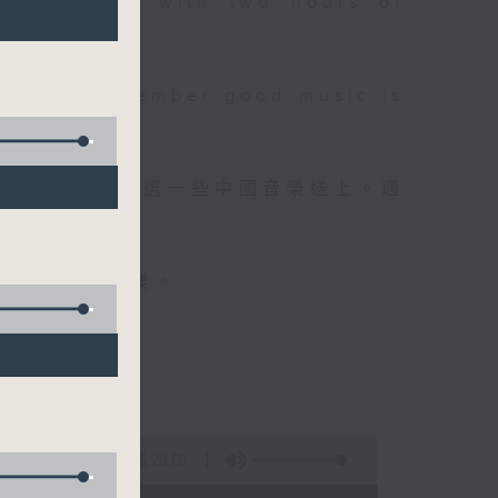
 will begin with two hours of
please remember good music is
品，每晚亦會精選一些中國音樂送上。週
值得細聽的音樂。
5:29:59