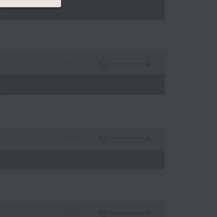
)
55:10
)
55:09
)
55:09