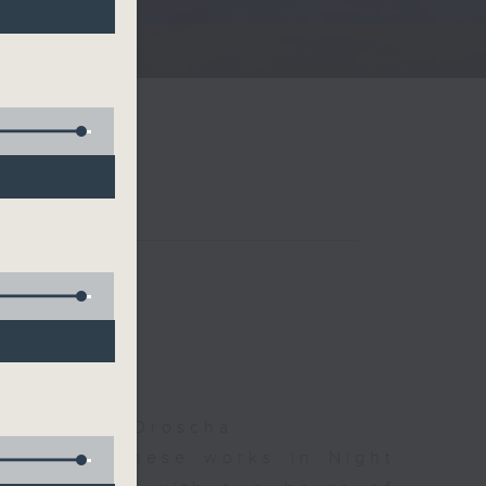
)
夜細聽
son, Isaac Droscha
d some Chinese works in Night