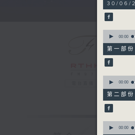
5
30/06/
hours,
30
minutes,
0
seconds
90%
0
seconds
00:00
of
55
第一部份 P
minutes,
10
seconds
90%
0
seconds
00:00
電台直播
of
55
第二部份 P
minutes,
20
seconds
90%
0
seconds
00:00
of