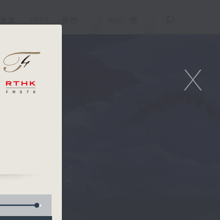
重溫
APPS
我們
ENG
/
簡
X