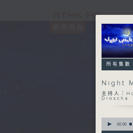
所有集數
Night
主持人：Host
Droscha
0
seconds
00:00
of