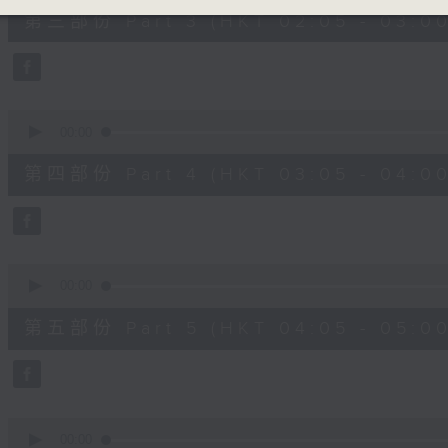
55
第三部份 Part 3 (HKT 02:05 - 03:00
minutes,
10
seconds
Volume
90%
0
seconds
00:00
of
55
第四部份 Part 4 (HKT 03:05 - 04:00
minutes,
10
seconds
Volume
90%
0
seconds
00:00
of
55
第五部份 Part 5 (HKT 04:05 - 05:00
minutes,
9
seconds
Volume
90%
0
seconds
00:00