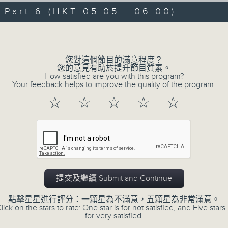
07/08/2026 - 足本 Full (HKT 00:05
hours,
art 6 (HKT 05:05 - 06:00)
29
minutes,
Volume
59
seconds
Volume
90%
0
您對這個節目的滿意程度？
seconds
00:00
您的意見有助於提升節目質素。
of
How satisfied are you with this program?
55
第一部份 Part 1 (HKT 00:05 - 01:00
Your feedback helps to improve the quality of the program.
minutes,
0
☆
☆
☆
☆
☆
seconds
Volume
90%
0
seconds
00:00
of
55
第二部份 Part 2 (HKT 01:05 - 02:00
minutes,
10
提交及繼續 Submit and Continue
seconds
Volume
90%
點擊星星進行評分：一顆星為不滿意，五顆星為非常滿意。
lick on the stars to rate: One star is for not satisfied, and Five stars 
0
for very satisfied.
seconds
00:00
of