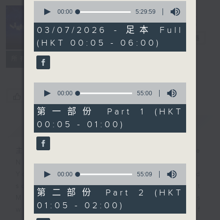
0
seconds
00:00
5:29:59
of
Night Music
5
03/07/2026 - 足本 Full
hours,
長夜細聽
電台直播
(HKT 00:05 - 06:00)
29
minutes,
聯絡
59
所有集數
seconds
0
seconds
00:00
55:00
您喜歡這個節目嗎?
of
55
第一部份 Part 1 (HKT
minutes,
00:05 - 01:00)
簡介
GIST
0
seconds
主持人：Host: Cleo Leung, Leanne
Nicholls, Isaac Droscha
0
You will find many soft pieces and
seconds
00:00
55:09
of
some Chinese works in Night
55
第二部份 Part 2 (HKT
Music. Friday and Saturday nights
minutes,
01:05 - 02:00)
9
will begin with two hours of
seconds