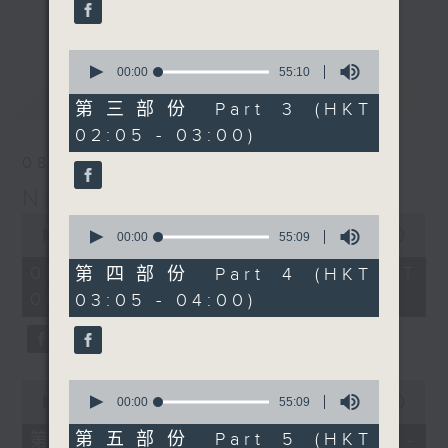
enjoyable jazz music.
更多...
When you are alone and sleepless,
0
seconds
00:00
55:10
please remember good music is
of
最新
LATEST
always there on Radio 4.
55
第三部份 Part 3 (HKT
minutes,
02:05 - 03:00)
10
「長夜細聽」節目當然少不了氣質優雅的作
seconds
08/08/2026
品，每晚亦會精選一些中國音樂送上。週五和
Night Music 長夜細聽
週六晚還有兩小時爵士樂。
0
0
seconds
00:00
5:30:00
seconds
00:00
55:09
如果哪天你不能入睡，別忘了第四台這裡總有
of
of
5
值得細聽的音樂。
55
08/08/2026 - 足本 Full (HKT
第四部份 Part 4 (HKT
hours,
minutes,
00:05 - 06:00)
03:05 - 04:00)
30
9
minutes,
seconds
0
seconds
0
0
seconds
seconds
00:00
55:10
00:00
55:09
of
of
55
55
第五部份 Part 5 (HKT
第一部份 Part 1 (HKT 00:05 -