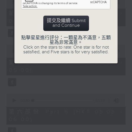
seconds
00:00
55:20
of
55
第四部份 Part 4 (HKT 03:05 -
minutes,
提交及繼續 Submit
04:00)
20
and Continue
seconds
點擊星星進行評分：一顆星為不滿意，五顆
星為非常滿意。
0
Click on the stars to rate: One star is for not
seconds
satisfied, and Five stars is for very satisfied.
00:00
55:20
of
55
第五部份 Part 5 (HKT 04:05 -
minutes,
05:00)
20
seconds
0
seconds
00:00
55:10
of
55
第六部份 Part 6 (HKT 05:05 -
minutes,
06:00)
10
seconds