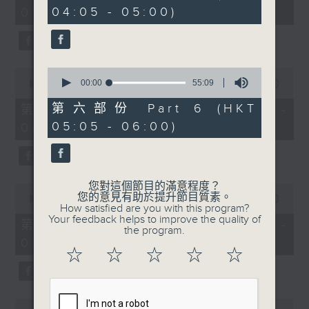
minutes,
minutes,
04:05 - 05:00)
01:00)
10
9
seconds
seconds
0
0
seconds
00:00
55:09
seconds
00:00
55:19
of
of
55
55
第六部份 Part 6 (HKT
第二部份 Part 2 (HKT 01:05 -
minutes,
minutes,
05:05 - 06:00)
02:00)
9
19
seconds
seconds
您對這個節目的滿意程度？
0
您的意見有助於提升節目質素。
seconds
00:00
55:19
How satisfied are you with this program?
of
Your feedback helps to improve the quality of
55
第三部份 Part 3 (HKT 02:05 -
the program.
minutes,
03:00)
19
☆
☆
☆
☆
☆
seconds
0