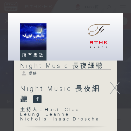
ENG
/
簡
×
全新 RTHK On The Go
取得
一手掌握 RTHK 電台、電視節目
所有集數
Night Music 長夜細聽
聯絡
X
Night Music 長夜細
聽
Monday - Sunday 星期一至日 12am...
主持人：Host: Cleo
Leung, Leanne
Nicholls, Isaac Droscha