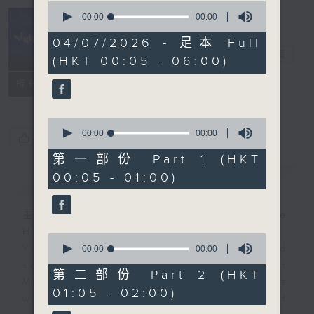
0
seconds
00:00
00:00
of
Night Music
0
04/07/2026 - 足本 Full
seconds
長夜細聽
電台直播
(HKT 00:05 - 06:00)
聯絡
所有集數
0
seconds
00:00
00:00
您喜歡這個節目嗎?
of
0
第一部份 Part 1 (HKT
seconds
00:05 - 01:00)
簡介
GIST
主持人：Host: Ken Rose, Jerome
Hoberman, Nicola Hall
0
You will find many soft pieces and
seconds
00:00
00:00
of
some Chinese works in Night
0
第二部份 Part 2 (HKT
Music. Friday and Saturday nights
seconds
01:05 - 02:00)
will begin with two hours of