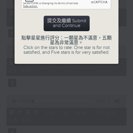
seconds
00:00
55:10
of
55
第四部份 Part 4 (HKT 03:05 -
minutes,
提交及繼續 Submit
04:00)
10
and Continue
seconds
點擊星星進行評分：一顆星為不滿意，五顆
星為非常滿意。
0
Click on the stars to rate: One star is for not
seconds
satisfied, and Five stars is for very satisfied.
00:00
55:09
of
55
第五部份 Part 5 (HKT 04:05 -
minutes,
05:00)
9
seconds
0
seconds
00:00
55:09
of
55
第六部份 Part 6 (HKT 05:05 -
minutes,
06:00)
9
seconds