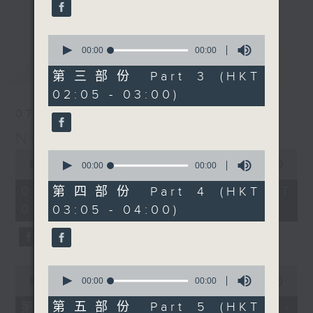
enjoyable jazz music.
更多...
When you are alone and sleepless,
0
seconds
00:00
00:00
please remember good music is
of
最新
LATEST
always there on Radio 4.
0
第三部份 Part 3 (HKT
seconds
02:05 - 03:00)
「長夜細聽」節目當然少不了氣質優雅的作
07/08/2026
品，每晚亦會精選一些中國音樂送上。週五和
Night Music 長夜細聽
週六晚還有兩小時爵士樂。
0
0
seconds
00:00
5:29:59
seconds
00:00
00:00
如果哪天你不能入睡，別忘了第四台這裡總有
of
of
5
值得細聽的音樂。
0
07/08/2026 - 足本 Full (HKT
第四部份 Part 4 (HKT
hours,
seconds
00:05 - 06:00)
03:05 - 04:00)
29
minutes,
59
seconds
0
0
seconds
seconds
00:00
55:00
00:00
00:00
of
of
55
0
第五部份 Part 5 (HKT
第一部份 Part 1 (HKT 00:05 -