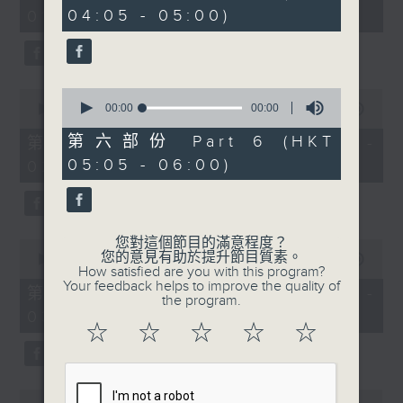
minutes,
seconds
04:05 - 05:00)
01:00)
0
seconds
0
0
seconds
00:00
00:00
seconds
00:00
55:10
of
of
0
55
第六部份 Part 6 (HKT
第二部份 Part 2 (HKT 01:05 -
seconds
minutes,
05:05 - 06:00)
02:00)
10
seconds
您對這個節目的滿意程度？
0
您的意見有助於提升節目質素。
seconds
00:00
55:10
How satisfied are you with this program?
of
Your feedback helps to improve the quality of
55
第三部份 Part 3 (HKT 02:05 -
the program.
minutes,
03:00)
10
☆
☆
☆
☆
☆
seconds
0