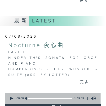
更多...
歡迎收聽逢星期一至五晚上10至12時的「夜
心曲」，在曼妙的美樂之中重新得力。
最新
LATEST
07/08/2026
Nocturne 夜心曲
PART 1:
HINDEMITH'S SONATA FOR OBOE
AND PIANO
HUMPERDINCK'S DAS WUNDER -
SUITE (ARR. BY LOTTER)
FALLA'S SUITE POPULAIRE
更多...
ESPAGNOLE FOR VIOLIN AND
PIANO
0
seconds
00:00
1:49:59
of
PART 2: