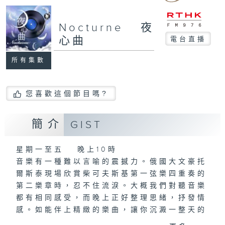
Nocturne 夜
心曲
電台直播
所有集數
您喜歡這個節目嗎?
簡介
GIST
星期一至五 晚上10時
音樂有一種難以言喻的震撼力。俄國大文豪托
爾斯泰現場欣賞柴可夫斯基第一弦樂四重奏的
第二樂章時，忍不住流淚。大概我們對聽音樂
都有相同感受，而晚上正好整理思緒，抒發情
感。如能伴上精緻的樂曲，讓你沉澱一整天的
經歷，定能為你這天劃上完美句號。