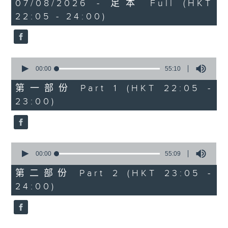
1
07/08/2026 - 足本 Full (HKT
COLERIDGE-TAYLOR'S GIPSY SUITE
hour,
22:05 - 24:00)
49
FOR VIOLIN AND PIANO, OP.20
minutes,
(ARR. BY ARTOK)
59
seconds
MOZART'S CONCERTO FOR VIOLIN
& ORCH. NO.3 IN G, K.216
0
TAILLEFERRE'S DANS LE STYLE
seconds
00:00
55:10
of
LOUIS XV - SUITE FOR
55
第一部份 Part 1 (HKT 22:05 -
HARPSICHORD
minutes,
23:00)
10
seconds
0
seconds
00:00
55:09
of
55
第二部份 Part 2 (HKT 23:05 -
minutes,
24:00)
9
seconds