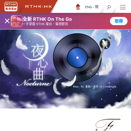
ENG
/
簡
×
全新 RTHK On The Go
取得
一手掌握 RTHK 電台、電視節目