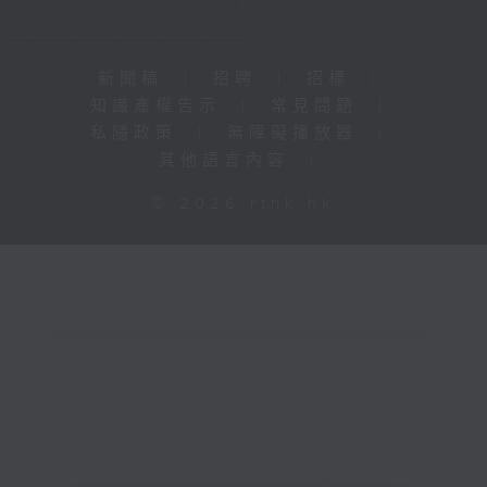
新聞稿
|
招聘
|
招標
|
知識產權告示
|
常見問題
|
私隱政策
|
無障礙播放器
|
其他語言內容
|
© 2026 rthk.hk