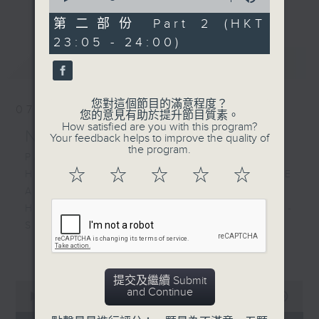
更多...
of
經歷，定能為你這天劃上完美句號。
55
第二部份 Part 2 (HKT
minutes,
23:05 - 24:00)
9
歡迎收聽逢星期一至五晚上10至12時的「夜
seconds
最新
LATEST
心曲」，在曼妙的美樂之中重新得力。
您對這個節目的滿意程度？
07/08/2026
您的意見有助於提升節目質素。
How satisfied are you with this program?
Nocturne 夜心曲
Your feedback helps to improve the quality of
the program.
PART 1:
☆
☆
☆
☆
☆
HINDEMITH'S SONATA FOR OBOE
AND PIANO
HUMPERDINCK'S DAS WUNDER -
SUITE (ARR. BY LOTTER)
FALLA'S SUITE POPULAIRE
更多...
ESPAGNOLE FOR VIOLIN AND
PIANO
提交及繼續 Submit
0
and Continue
seconds
00:00
1:49:59
of
PART 2: