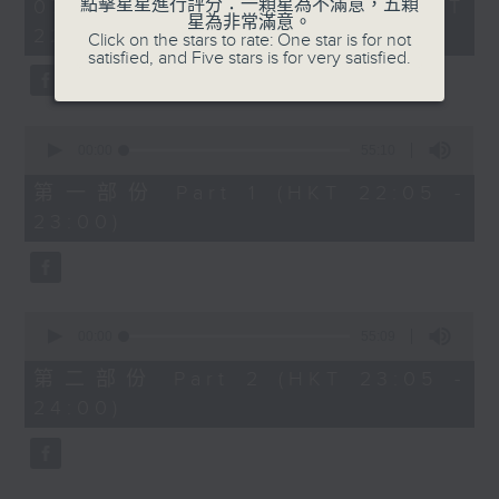
1
點擊星星進行評分：一顆星為不滿意，五顆
07/08/2026 - 足本 Full (HKT
COLERIDGE-TAYLOR'S GIPSY SUITE
hour,
星為非常滿意。
22:05 - 24:00)
49
Click on the stars to rate: One star is for not
FOR VIOLIN AND PIANO, OP.20
minutes,
satisfied, and Five stars is for very satisfied.
(ARR. BY ARTOK)
59
seconds
MOZART'S CONCERTO FOR VIOLIN
& ORCH. NO.3 IN G, K.216
0
TAILLEFERRE'S DANS LE STYLE
seconds
00:00
55:10
of
LOUIS XV - SUITE FOR
55
第一部份 Part 1 (HKT 22:05 -
HARPSICHORD
minutes,
23:00)
10
seconds
0
seconds
00:00
55:09
of
55
第二部份 Part 2 (HKT 23:05 -
minutes,
24:00)
9
seconds