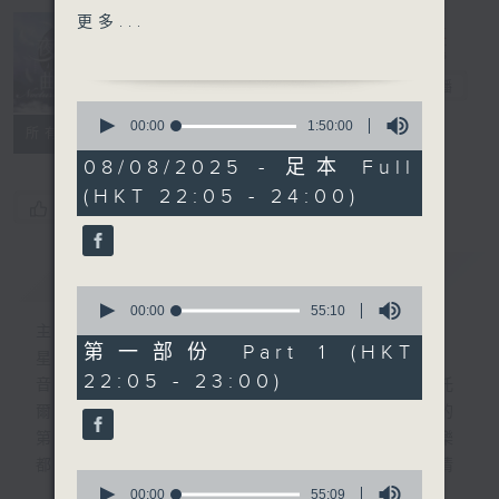
FOR VIOLIN AND PIANO
更多...
IN E FLAT, OP. 18
Nocturne 夜
心曲
電台直播
HIGHLIGHT OF PART 2:
0
KRUG'S SACRED PIANO
seconds
00:00
1:50:00
所有集數
of
WORKS
1
08/08/2025 - 足本 Full
hour,
(HKT 22:05 - 24:00)
50
For the complete
您喜歡這個節目嗎?
minutes,
programme, please
0
seconds
refer to "Daily Music
簡介
GIST
Listing每日播放曲目"
0
(radio4.rthk.hk)
seconds
00:00
55:10
of
主持人：Daphne Lee 李德芬
55
第一部份 Part 1 (HKT
星期一至五 晚上10時
minutes,
22:05 - 23:00)
10
音樂有一種難以言喻的震撼力。俄國大文豪托
seconds
爾斯泰現場欣賞柴可夫斯基第一弦樂四重奏的
第二樂章時，忍不住流淚。大概我們對聽音樂
都有相同感受，而晚上正好整理思緒，抒發情
0
感。如能伴上精緻的樂曲，讓你沉澱一整天的
seconds
00:00
55:09