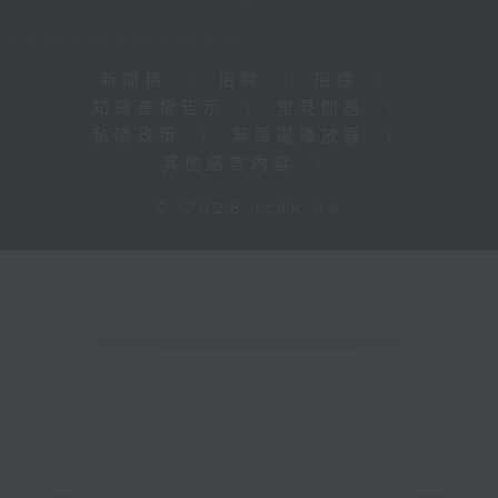
新聞稿
|
招聘
|
招標
|
知識產權告示
|
常見問題
|
私隱政策
|
無障礙播放器
|
其他語言內容
|
© 2026 rthk.hk