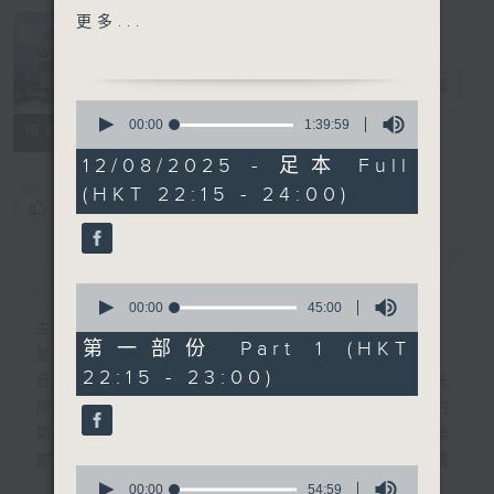
ROMA (FOUNTAINS OF
更多...
ROME) - SYMPHONIC
Nocturne 夜
POEM
心曲
電台直播
0
HIGHLIGHT OF PART 2:
seconds
00:00
1:39:59
所有集數
of
BACH'S SUITE FOR
1
12/08/2025 - 足本 Full
CELLO NO.2 IN D
hour,
(HKT 22:15 - 24:00)
39
MINOR, BWV1008
您喜歡這個節目嗎?
minutes,
59
seconds
For the complete
簡介
GIST
programme, please
0
refer to "Daily Music
seconds
00:00
45:00
of
主持人：Daphne Lee 李德芬
Listing每日播放曲目"
45
第一部份 Part 1 (HKT
星期一至五 晚上10時
(radio4.rthk.hk)
minutes,
22:15 - 23:00)
0
音樂有一種難以言喻的震撼力。俄國大文豪托
seconds
爾斯泰現場欣賞柴可夫斯基第一弦樂四重奏的
第二樂章時，忍不住流淚。大概我們對聽音樂
都有相同感受，而晚上正好整理思緒，抒發情
0
感。如能伴上精緻的樂曲，讓你沉澱一整天的
seconds
00:00
54:59