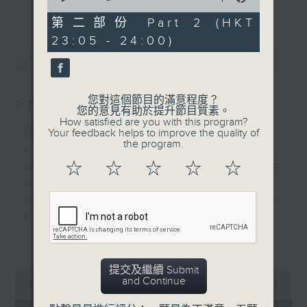
更多...
of
經歷，定能為你這天劃上完美句號。
54
第二部份 Part 2 (HKT
minutes,
23:05 - 24:00)
59
歡迎收聽逢星期一至五晚上10至12時的「夜
seconds
最新
LATEST
心曲」，在曼妙的美樂之中重新得力。
您對這個節目的滿意程度？
07/08/2026
您的意見有助於提升節目質素。
How satisfied are you with this program?
Nocturne 夜心曲
Your feedback helps to improve the quality of
the program.
PART 1:
☆
☆
☆
☆
☆
HINDEMITH'S SONATA FOR OBOE
AND PIANO
HUMPERDINCK'S DAS WUNDER -
SUITE (ARR. BY LOTTER)
FALLA'S SUITE POPULAIRE
更多...
ESPAGNOLE FOR VIOLIN AND
PIANO
提交及繼續 Submit
0
and Continue
seconds
00:00
1:49:59
of
PART 2: