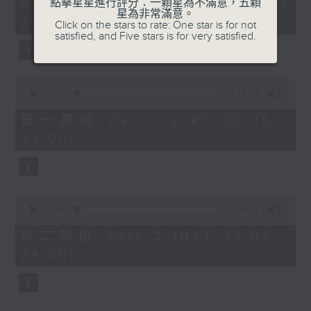
1
點擊星星進行評分：一顆星為不滿意，五顆
07/08/2026 - 足本 Full (HKT
COLERIDGE-TAYLOR'S GIPSY SUITE
hour,
星為非常滿意。
22:05 - 24:00)
49
Click on the stars to rate: One star is for not
FOR VIOLIN AND PIANO, OP.20
minutes,
satisfied, and Five stars is for very satisfied.
(ARR. BY ARTOK)
59
seconds
MOZART'S CONCERTO FOR VIOLIN
& ORCH. NO.3 IN G, K.216
0
TAILLEFERRE'S DANS LE STYLE
seconds
00:00
55:10
of
LOUIS XV - SUITE FOR
55
第一部份 Part 1 (HKT 22:05 -
HARPSICHORD
minutes,
23:00)
10
seconds
0
seconds
00:00
55:09
of
55
第二部份 Part 2 (HKT 23:05 -
minutes,
24:00)
9
seconds