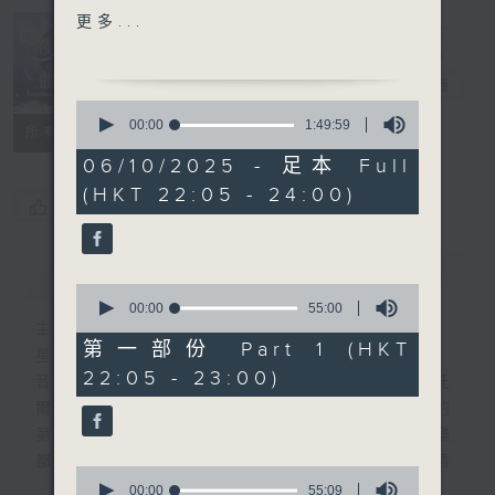
(SYMPHONY NO.6 IN D,
更多...
HOB.I:6)
Nocturne 夜
心曲
電台直播
HIGHLIGHT OF PART 2:
0
HESKETH'S DANCERIES
seconds
00:00
1:49:59
所有集數
of
FOR WIND ENSEMBLE
1
06/10/2025 - 足本 Full
hour,
(HKT 22:05 - 24:00)
49
For the complete
您喜歡這個節目嗎?
minutes,
programme, please
59
seconds
refer to "Daily Music
簡介
GIST
Listing每日播放曲目"
0
(radio4.rthk.hk)
seconds
00:00
55:00
of
主持人：Daphne Lee 李德芬
55
第一部份 Part 1 (HKT
星期一至五 晚上10時
minutes,
22:05 - 23:00)
0
音樂有一種難以言喻的震撼力。俄國大文豪托
seconds
爾斯泰現場欣賞柴可夫斯基第一弦樂四重奏的
第二樂章時，忍不住流淚。大概我們對聽音樂
都有相同感受，而晚上正好整理思緒，抒發情
0
感。如能伴上精緻的樂曲，讓你沉澱一整天的
seconds
00:00
55:09