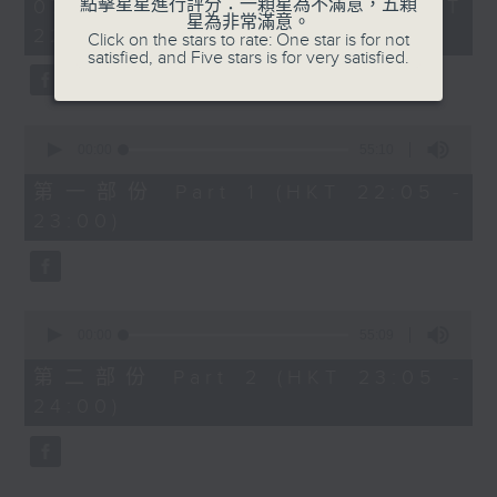
1
點擊星星進行評分：一顆星為不滿意，五顆
07/08/2026 - 足本 Full (HKT
COLERIDGE-TAYLOR'S GIPSY SUITE
hour,
星為非常滿意。
22:05 - 24:00)
49
Click on the stars to rate: One star is for not
FOR VIOLIN AND PIANO, OP.20
minutes,
satisfied, and Five stars is for very satisfied.
(ARR. BY ARTOK)
59
seconds
MOZART'S CONCERTO FOR VIOLIN
& ORCH. NO.3 IN G, K.216
0
TAILLEFERRE'S DANS LE STYLE
seconds
00:00
55:10
of
LOUIS XV - SUITE FOR
55
第一部份 Part 1 (HKT 22:05 -
HARPSICHORD
minutes,
23:00)
10
seconds
0
seconds
00:00
55:09
of
55
第二部份 Part 2 (HKT 23:05 -
minutes,
24:00)
9
seconds