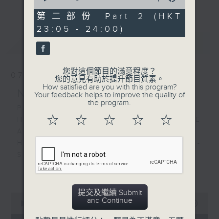
更多...
of
經歷，定能為你這天劃上完美句號。
55
第二部份 Part 2 (HKT
minutes,
23:05 - 24:00)
9
歡迎收聽逢星期一至五晚上10至12時的「夜
seconds
最新
LATEST
心曲」，在曼妙的美樂之中重新得力。
您對這個節目的滿意程度？
07/08/2026
您的意見有助於提升節目質素。
How satisfied are you with this program?
Nocturne 夜心曲
Your feedback helps to improve the quality of
the program.
PART 1:
☆
☆
☆
☆
☆
HINDEMITH'S SONATA FOR OBOE
AND PIANO
HUMPERDINCK'S DAS WUNDER -
SUITE (ARR. BY LOTTER)
FALLA'S SUITE POPULAIRE
更多...
ESPAGNOLE FOR VIOLIN AND
PIANO
提交及繼續 Submit
0
and Continue
seconds
00:00
1:49:59
of
PART 2: