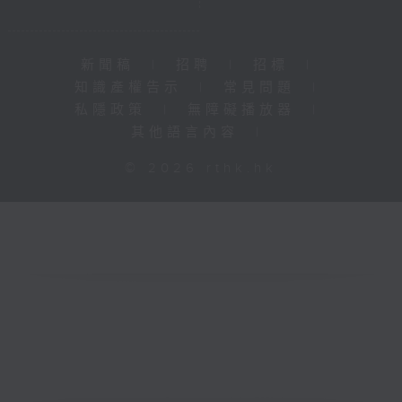
新聞稿
|
招聘
|
招標
|
知識產權告示
|
常見問題
|
私隱政策
|
無障礙播放器
|
其他語言內容
|
© 2026 rthk.hk