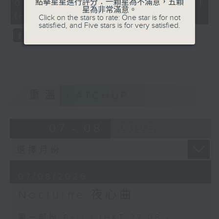
55
點擊星星進行評分：一顆星為不滿意，五顆
07/08/2026 - 第一部份 Part 1
COLERIDGE-TAYLOR'S GIPSY SUITE
minutes,
星為非常滿意。
(HKT 22:05 - 23:00)
0
Click on the stars to rate: One star is for not
FOR VIOLIN AND PIANO, OP.20
seconds
satisfied, and Five stars is for very satisfied.
(ARR. BY ARTOK)
MOZART'S CONCERTO FOR VIOLIN
& ORCH. NO.3 IN G, K.216
TAILLEFERRE'S DANS LE STYLE
LOUIS XV - SUITE FOR
HARPSICHORD
重溫
CATCHUP
07 - 08
2026
07/08/2026
Nocturne 夜心曲
第一部份 Part 1 (HKT 22:05 -