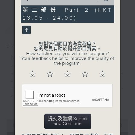
更多...
of
經歷，定能為你這天劃上完美句號。
55
第二部份 Part 2 (HKT
minutes,
23:05 - 24:00)
10
歡迎收聽逢星期一至五晚上10至12時的「夜
seconds
最新
LATEST
心曲」，在曼妙的美樂之中重新得力。
您對這個節目的滿意程度？
07/08/2026
您的意見有助於提升節目質素。
How satisfied are you with this program?
Nocturne 夜心曲
Your feedback helps to improve the quality of
the program.
PART 1:
☆
☆
☆
☆
☆
HINDEMITH'S SONATA FOR OBOE
AND PIANO
HUMPERDINCK'S DAS WUNDER -
SUITE (ARR. BY LOTTER)
FALLA'S SUITE POPULAIRE
更多...
ESPAGNOLE FOR VIOLIN AND
PIANO
提交及繼續 Submit
0
and Continue
seconds
00:00
55:00
of
PART 2: