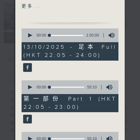
DE FLORE
更多...
Nocturne 夜
HIGHLIGHT OF PART 2:
心曲
電台直播
SCHUMANN'S FANTASIESTUCKE
0
OP. 88
seconds
00:00
1:50:00
所有集數
of
1
13/10/2025 - 足本 Full
For the complete
hour,
(HKT 22:05 - 24:00)
50
programme, please
您喜歡這個節目嗎?
minutes,
refer to "Daily Music
0
seconds
Listing每日播放曲目"
簡介
GIST
(radio4.rthk.hk)
0
seconds
00:00
55:10
of
主持人：Daphne Lee 李德芬
55
第一部份 Part 1 (HKT
星期一至五 晚上10時
minutes,
22:05 - 23:00)
10
音樂有一種難以言喻的震撼力。俄國大文豪托
seconds
爾斯泰現場欣賞柴可夫斯基第一弦樂四重奏的
第二樂章時，忍不住流淚。大概我們對聽音樂
都有相同感受，而晚上正好整理思緒，抒發情
0
感。如能伴上精緻的樂曲，讓你沉澱一整天的
seconds
00:00
55:10