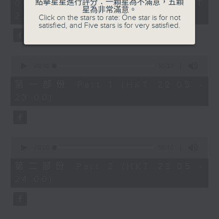
1
點擊星星進行評分：一顆星為不滿意，五顆
06/08/2026 - 足本 Full (HKT
DRAMA
hour,
星為非常滿意。
22:05 - 24:00)
50
Click on the stars to rate: One star is for not
DESPREZ'S AVE MARIA
minutes,
satisfied, and Five stars is for very satisfied.
0
seconds
PART 2:
ALFVEN'S LEGEND OF THE
0
SKERRIES - TONE POEM, OP.20
seconds
00:00
55:10
of
SAINT-SAENS'S SONATA FOR PIANO
55
第一部份 Part 1 (HKT 22:05 -
AND VIOLIN NO.1 IN D MINOR,
minutes,
23:00)
10
OP.75
seconds
SEPPAR'S THE SAME SEA
0
seconds
00:00
55:10
of
55
第二部份 Part 2 (HKT 23:05 -
minutes,
24:00)
10
seconds