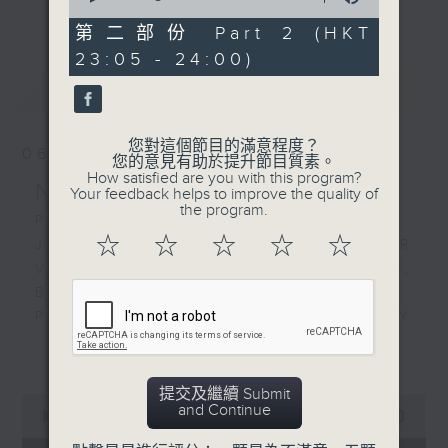
更多...
of
經歷，定能為你這天劃上完美句號。
55
第二部份 Part 2 (HKT
minutes,
23:05 - 24:00)
9
歡迎收聽逢星期一至五晚上10至12時的「夜
seconds
最新
LATEST
心曲」，在曼妙的美樂之中重新得力。
您對這個節目的滿意程度？
06/08/2026
您的意見有助於提升節目質素。
How satisfied are you with this program?
Nocturne 夜心曲
Your feedback helps to improve the quality of
the program.
PART 1:
☆
☆
☆
☆
☆
J. S. BACH'S CONCERTO FOR
VIOLIN AND STRINGS IN A MINOR,
BWV1041 - ANDANTE
PROKOFIEV'S SYMPHONY
CONCERTO FOR CELLO AND
更多...
ORCHESTRA IN E MINOR, OP.125,
2ND MOVT
提交及繼續 Submit
0
and Continue
SULLIVAN'S KING ARTHUR -
seconds
00:00
1:50:00
of
INCIDENTAL MUSIC TO J C CARR'S