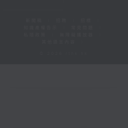
新聞稿
|
招聘
|
招標
|
知識產權告示
|
常見問題
|
私隱政策
|
無障礙播放器
|
其他語言內容
|
© 2026 rthk.hk