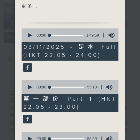
WEN'S SYMPHONY NO.3
更多...
(TAIWAN)
Nocturne 夜
心曲
電台直播
HIGHLIGHT OF PART 2:
0
MOZART'S SYMPHONY
seconds
00:00
1:49:59
所有集數
of
NO.27 IN G, K199
1
03/11/2025 - 足本 Full
hour,
(HKT 22:05 - 24:00)
49
For the complete
您喜歡這個節目嗎?
minutes,
programme, please
59
seconds
refer to "Daily Music
簡介
GIST
Listing每日播放曲目"
0
(radio4.rthk.hk)
seconds
00:00
55:10
of
主持人：Daphne Lee 李德芬
55
第一部份 Part 1 (HKT
星期一至五 晚上10時
minutes,
22:05 - 23:00)
10
音樂有一種難以言喻的震撼力。俄國大文豪托
seconds
爾斯泰現場欣賞柴可夫斯基第一弦樂四重奏的
第二樂章時，忍不住流淚。大概我們對聽音樂
都有相同感受，而晚上正好整理思緒，抒發情
0
感。如能伴上精緻的樂曲，讓你沉澱一整天的
seconds
00:00
55:09