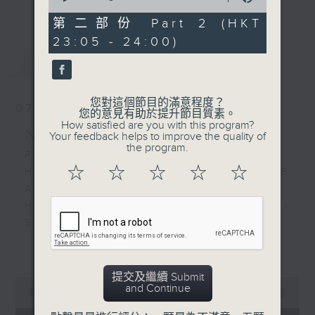
更多...
of
經歷，定能為你這天劃上完美句號。
55
第二部份 Part 2 (HKT
minutes,
23:05 - 24:00)
10
歡迎收聽逢星期一至五晚上10至12時的「夜
seconds
最新
LATEST
心曲」，在曼妙的美樂之中重新得力。
您對這個節目的滿意程度？
07/08/2026
您的意見有助於提升節目質素。
How satisfied are you with this program?
Nocturne 夜心曲
Your feedback helps to improve the quality of
the program.
PART 1:
☆
☆
☆
☆
☆
HINDEMITH'S SONATA FOR OBOE
AND PIANO
HUMPERDINCK'S DAS WUNDER -
SUITE (ARR. BY LOTTER)
FALLA'S SUITE POPULAIRE
更多...
ESPAGNOLE FOR VIOLIN AND
PIANO
提交及繼續 Submit
0
and Continue
seconds
00:00
1:49:59
of
PART 2: