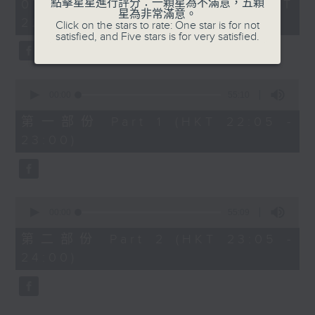
1
點擊星星進行評分：一顆星為不滿意，五顆
07/08/2026 - 足本 Full (HKT
COLERIDGE-TAYLOR'S GIPSY SUITE
hour,
星為非常滿意。
22:05 - 24:00)
49
Click on the stars to rate: One star is for not
FOR VIOLIN AND PIANO, OP.20
minutes,
satisfied, and Five stars is for very satisfied.
(ARR. BY ARTOK)
59
seconds
MOZART'S CONCERTO FOR VIOLIN
& ORCH. NO.3 IN G, K.216
0
TAILLEFERRE'S DANS LE STYLE
seconds
00:00
55:10
of
LOUIS XV - SUITE FOR
55
第一部份 Part 1 (HKT 22:05 -
HARPSICHORD
minutes,
23:00)
10
seconds
0
seconds
00:00
55:09
of
55
第二部份 Part 2 (HKT 23:05 -
minutes,
24:00)
9
seconds