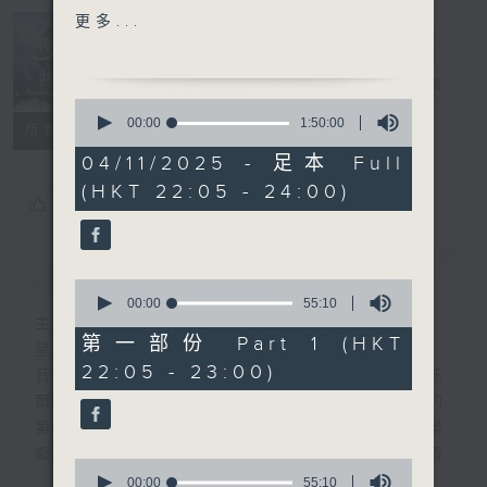
WORLD SUITE FOR
更多...
ORCHESTRA
Nocturne 夜
心曲
電台直播
HIGHLIGHT OF PART 2:
0
KODALY'S VARIATIONS
seconds
00:00
1:50:00
所有集數
of
ON A HUNGARIAN
1
04/11/2025 - 足本 Full
FOLKSONG (THE
hour,
(HKT 22:05 - 24:00)
50
PEACOCK)
您喜歡這個節目嗎?
minutes,
0
seconds
For the complete
簡介
GIST
programme, please
0
refer to "Daily Music
seconds
00:00
55:10
of
主持人：Daphne Lee 李德芬
Listing每日播放曲目"
55
第一部份 Part 1 (HKT
星期一至五 晚上10時
(radio4.rthk.hk)
minutes,
22:05 - 23:00)
10
音樂有一種難以言喻的震撼力。俄國大文豪托
seconds
爾斯泰現場欣賞柴可夫斯基第一弦樂四重奏的
第二樂章時，忍不住流淚。大概我們對聽音樂
都有相同感受，而晚上正好整理思緒，抒發情
0
感。如能伴上精緻的樂曲，讓你沉澱一整天的
seconds
00:00
55:10