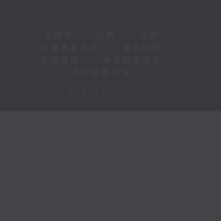
新聞稿
|
招聘
|
招標
|
知識產權告示
|
常見問題
|
私隱政策
|
無障礙播放器
|
其他語言內容
|
© 2026 rthk.hk