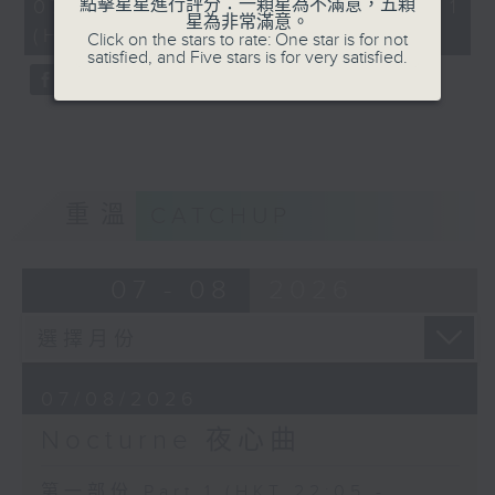
55
點擊星星進行評分：一顆星為不滿意，五顆
07/08/2026 - 第一部份 Part 1
COLERIDGE-TAYLOR'S GIPSY SUITE
minutes,
星為非常滿意。
(HKT 22:05 - 23:00)
0
Click on the stars to rate: One star is for not
FOR VIOLIN AND PIANO, OP.20
seconds
satisfied, and Five stars is for very satisfied.
(ARR. BY ARTOK)
MOZART'S CONCERTO FOR VIOLIN
& ORCH. NO.3 IN G, K.216
TAILLEFERRE'S DANS LE STYLE
LOUIS XV - SUITE FOR
HARPSICHORD
重溫
CATCHUP
07 - 08
2026
07/08/2026
Nocturne 夜心曲
第一部份 Part 1 (HKT 22:05 -