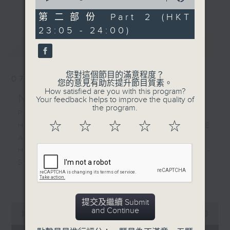
更多...
of
經歷，定能為你這天劃上完美句號。
55
第二部份 Part 2 (HKT
minutes,
23:05 - 24:00)
9
歡迎收聽逢星期一至五晚上10至12時的「夜
seconds
最新
LATEST
心曲」，在曼妙的美樂之中重新得力。
您對這個節目的滿意程度？
07/08/2026
您的意見有助於提升節目質素。
How satisfied are you with this program?
Nocturne 夜心曲
Your feedback helps to improve the quality of
the program.
PART 1:
☆
☆
☆
☆
☆
HINDEMITH'S SONATA FOR OBOE
AND PIANO
HUMPERDINCK'S DAS WUNDER -
SUITE (ARR. BY LOTTER)
FALLA'S SUITE POPULAIRE
更多...
ESPAGNOLE FOR VIOLIN AND
PIANO
提交及繼續 Submit
0
and Continue
seconds
00:00
55:00
of
PART 2: