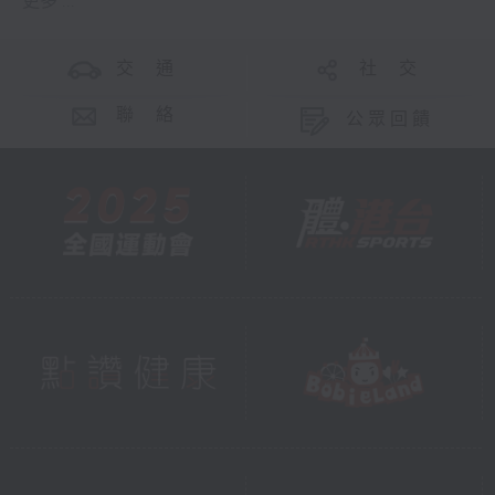
更多 ...
交 通
社 交
聯 絡
公眾回饋