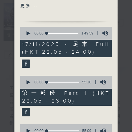
F, D803
更多...
Nocturne 夜
HIGHLIGHT OF PART 2:
心曲
電台直播
WALTON'S VARIATIONS
0
ON THEME BY
seconds
00:00
1:49:59
所有集數
of
HIDEMITH
1
17/11/2025 - 足本 Full
hour,
(HKT 22:05 - 24:00)
49
For the complete
您喜歡這個節目嗎?
minutes,
programme, please
59
seconds
refer to "Daily Music
簡介
GIST
Listing每日播放曲目"
0
(radio4.rthk.hk)
seconds
00:00
55:10
of
主持人：Daphne Lee 李德芬
55
第一部份 Part 1 (HKT
星期一至五 晚上10時
minutes,
22:05 - 23:00)
10
音樂有一種難以言喻的震撼力。俄國大文豪托
seconds
爾斯泰現場欣賞柴可夫斯基第一弦樂四重奏的
第二樂章時，忍不住流淚。大概我們對聽音樂
都有相同感受，而晚上正好整理思緒，抒發情
0
感。如能伴上精緻的樂曲，讓你沉澱一整天的
seconds
00:00
55:09