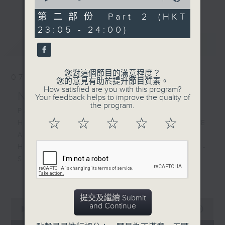
更多...
of
經歷，定能為你這天劃上完美句號。
0
第二部份 Part 2 (HKT
seconds
23:05 - 24:00)
歡迎收聽逢星期一至五晚上10至12時的「夜
最新
LATEST
心曲」，在曼妙的美樂之中重新得力。
您對這個節目的滿意程度？
07/08/2026
您的意見有助於提升節目質素。
How satisfied are you with this program?
Nocturne 夜心曲
Your feedback helps to improve the quality of
the program.
PART 1:
☆
☆
☆
☆
☆
HINDEMITH'S SONATA FOR OBOE
AND PIANO
HUMPERDINCK'S DAS WUNDER -
SUITE (ARR. BY LOTTER)
FALLA'S SUITE POPULAIRE
更多...
ESPAGNOLE FOR VIOLIN AND
PIANO
提交及繼續 Submit
0
and Continue
seconds
00:00
1:49:59
of
PART 2: