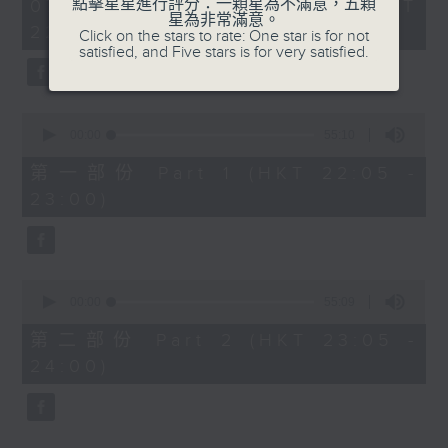
1
點擊星星進行評分：一顆星為不滿意，五顆
07/08/2026 - 足本 Full (HKT
COLERIDGE-TAYLOR'S GIPSY SUITE
hour,
星為非常滿意。
22:05 - 24:00)
49
Click on the stars to rate: One star is for not
FOR VIOLIN AND PIANO, OP.20
minutes,
satisfied, and Five stars is for very satisfied.
(ARR. BY ARTOK)
59
seconds
MOZART'S CONCERTO FOR VIOLIN
& ORCH. NO.3 IN G, K.216
0
TAILLEFERRE'S DANS LE STYLE
seconds
00:00
55:10
of
LOUIS XV - SUITE FOR
55
第一部份 Part 1 (HKT 22:05 -
HARPSICHORD
minutes,
23:00)
10
seconds
0
seconds
00:00
55:09
of
55
第二部份 Part 2 (HKT 23:05 -
minutes,
24:00)
9
seconds