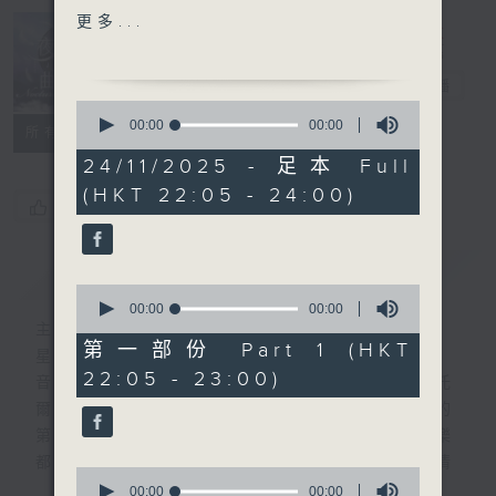
ADONIS: A MORUNFUL
更多...
MASQUE
Nocturne 夜
心曲
電台直播
HIGHLIGHT OF PART 2:
0
VALENTINI'S CONCERTO
seconds
00:00
00:00
所有集數
of
GROSSO IN A MINOR,
0
24/11/2025 - 足本 Full
OP. 7, NO. 11
seconds
(HKT 22:05 - 24:00)
您喜歡這個節目嗎?
For the complete
programme, please
簡介
GIST
refer to "Daily Music
0
Listing每日播放曲目"
seconds
00:00
00:00
of
主持人：Daphne Lee 李德芬
(radio4.rthk.hk)
0
第一部份 Part 1 (HKT
星期一至五 晚上10時
seconds
22:05 - 23:00)
音樂有一種難以言喻的震撼力。俄國大文豪托
爾斯泰現場欣賞柴可夫斯基第一弦樂四重奏的
第二樂章時，忍不住流淚。大概我們對聽音樂
都有相同感受，而晚上正好整理思緒，抒發情
0
感。如能伴上精緻的樂曲，讓你沉澱一整天的
seconds
00:00
00:00