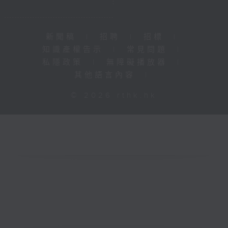
新聞稿
|
招聘
|
招標
|
知識產權告示
|
常見問題
|
私隱政策
|
無障礙播放器
|
其他語言內容
|
© 2026 rthk.hk