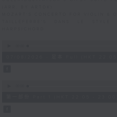
(ARR. BY ARTOK)
MOZART'S CONCERTO FOR VIOLIN & OR
TAILLEFERRE'S DANS LE STYLE
HARPSICHORD
0
seconds
00:00
of
1
07/08/2026 - 足本 Full (HKT 22:05
hour,
49
minutes,
59
seconds
Volume
90%
0
seconds
00:00
of
55
第一部份 Part 1 (HKT 22:05 - 23:00
minutes,
10
seconds
Volume
90%