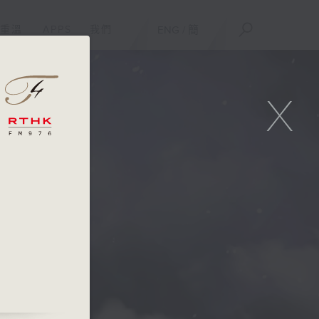
重溫
APPS
我們
ENG
/
簡
X
,