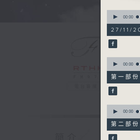
CELLO AN
0
For the 
seconds
00:00
of
"Daily M
1
27/11/2
hour,
50
minutes,
0
seconds
90%
0
seconds
00:00
of
55
第一部份 P
minutes,
10
電台直播
seconds
90%
0
seconds
00:00
of
55
第二部份 P
minutes,
10
簡介
seconds