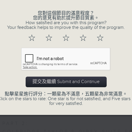
重奏的第二樂章時，忍不住流淚。大概我們
思緒，抒發情感。如能伴上精緻的樂曲，讓
您對這個節目的滿意程度？
您的意見有助於提升節目質素。
完美句號。
How satisfied are you with this program?
Your feedback helps to improve the quality of the program.
☆
☆
☆
☆
☆
歡迎收聽逢星期一至五晚上10至12時的「夜
07/08/2026
Nocturne 夜心曲
提交及繼續 Submit and Continue
PART 1:
HINDEMITH'S SONATA FOR OBOE AND
點擊星星進行評分：一顆星為不滿意，五顆星為非常滿意。
lick on the stars to rate: One star is for not satisfied, and Five stars 
HUMPERDINCK'S DAS WUNDER - SUITE
for very satisfied.
FALLA'S SUITE POPULAIRE ESPAGNOLE
PART 2:
COLERIDGE-TAYLOR'S GIPSY SUITE F