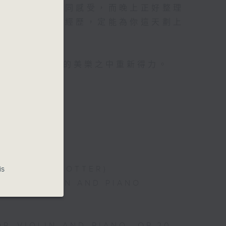
對聽音樂都有相同感受，而晚上正好整理
你沉澱一整天的經歷，定能為你這天劃上
心曲」，在曼妙的美樂之中重新得力。
 PIANO
is
 (ARR. BY LOTTER)
 FOR VIOLIN AND PIANO
OR VIOLIN AND PIANO, OP.20