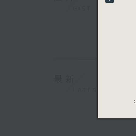
90%
GIST
最新
LATEST
C