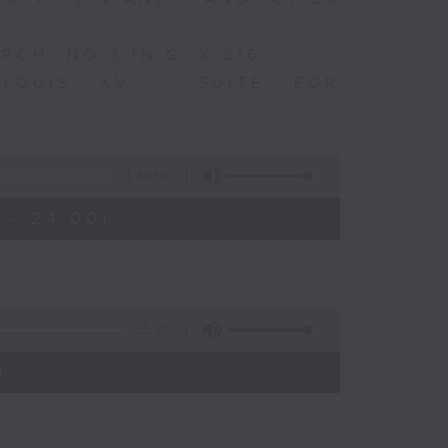
CH. NO.3 IN G, K.216
 LOUIS XV - SUITE FOR
1:49:59
 - 24:00)
55:10
)