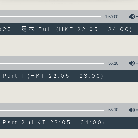
D PIANO IN F, OP.6
complete programme, please refer to
1:50:00
usic Listing每日播放曲目" (radio4.rthk.hk
025 - 足本 Full (HKT 22:05 - 24:00)
Volume
Nocturne 夜心曲
55:10
所有集數
art 1 (HKT 22:05 - 23:00)
Volume
您喜歡這個節目嗎?
55:10
主持人：Daphne Lee 李德芬
art 2 (HKT 23:05 - 24:00)
星期一至五 晚上10時
音樂有一種難以言喻的震撼力。俄國大文豪
Volume