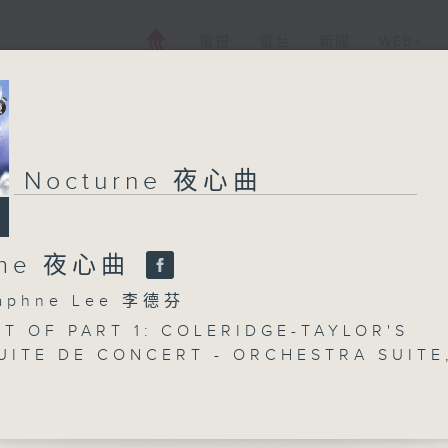
電視
電台
新聞
WEB+
Nocturne 夜心曲
rne 夜心曲
phne Lee 李德芬
T OF PART 1: COLERIDGE-TAYLOR'S
SUITE DE CONCERT - ORCHESTRA SUITE
HT OF PART 2: STRAUSS'S SONATA FOR