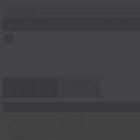
0
seconds
00:00
of
55
第二部份 Part 2 (HKT 23:05 - 24:00
minutes,
9
seconds
Volume
90%
07 - 08
2026
07/08/2026
Nocturne 夜心曲
足本 Full (HKT 22:05 - 24:00)