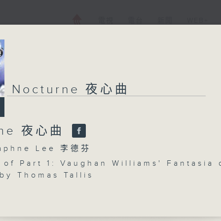
電視
電台
新聞
WEB+
Nocturne 夜心曲
rne 夜心曲
phne Lee 李德芬
 of Part 1: Vaughan Williams' Fantasia 
by Thomas Tallis
 of Part 2: Bach's Sonata No. 2 for so
n A minor, BWV1003