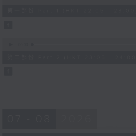
of
55
第一部份 Part 1 (HKT 22:05 - 23:00
minutes,
10
seconds
Volume
90%
0
seconds
00:00
of
55
第二部份 Part 2 (HKT 23:05 - 24:00
minutes,
10
seconds
Volume
90%
07 - 08
2026