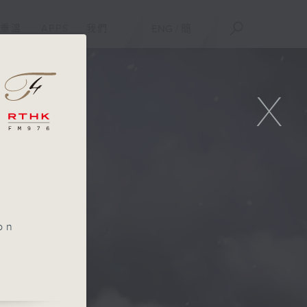
重溫
APPS
我們
ENG
/
簡
X
on
lo