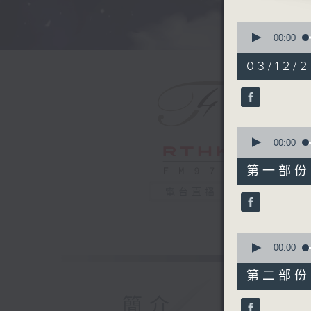
For the 
0
"Daily M
seconds
00:00
of
1
03/12/2
hour,
50
minutes,
0
seconds
90%
0
seconds
00:00
of
55
第一部份 P
minutes,
0
電台直播
seconds
90%
0
seconds
00:00
of
55
第二部份 P
minutes,
10
簡介
seconds