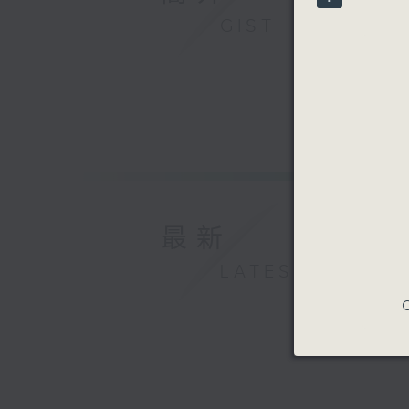
90%
GIST
最新
LATEST
C