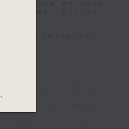
對聽音樂都有相同感受，而晚上正好整理
你沉澱一整天的經歷，定能為你這天劃上
心曲」，在曼妙的美樂之中重新得力。
N AND STRINGS IN A MINOR,
is
 FOR CELLO AND ORCHESTRA
NTAL MUSIC TO J C CARR'S