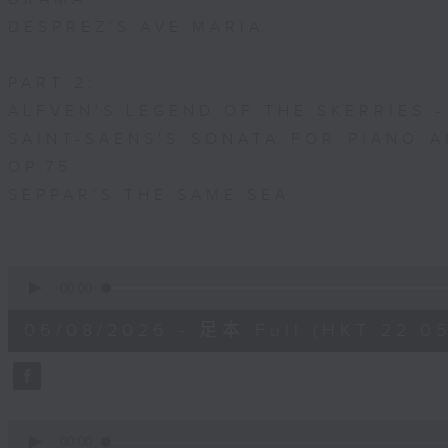
DESPREZ'S AVE MARIA
PART 2:
ALFVEN'S LEGEND OF THE SKERRIES -
SAINT-SAENS'S SONATA FOR PIANO A
OP.75
SEPPAR'S THE SAME SEA
0
seconds
00:00
of
1
06/08/2026 - 足本 Full (HKT 22:05
hour,
50
minutes,
0
seconds
Volume
90%
0
seconds
00:00