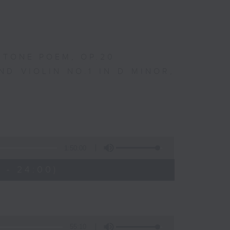
 TONE POEM, OP.20
ND VIOLIN NO.1 IN D MINOR,
1:50:00
 - 24:00)
55:10