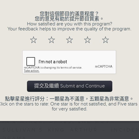
重奏的第二樂章時，忍不住流淚。大概我們
思緒，抒發情感。如能伴上精緻的樂曲，讓
您對這個節目的滿意程度？
您的意見有助於提升節目質素。
完美句號。
How satisfied are you with this program?
Your feedback helps to improve the quality of the program.
☆
☆
☆
☆
☆
歡迎收聽逢星期一至五晚上10至12時的「夜
06/08/2026
Nocturne 夜心曲
提交及繼續 Submit and Continue
PART 1:
J. S. BACH'S CONCERTO FOR VIOLI
點擊星星進行評分：一顆星為不滿意，五顆星為非常滿意。
lick on the stars to rate: One star is for not satisfied, and Five stars 
BWV1041 - ANDANTE
for very satisfied.
PROKOFIEV'S SYMPHONY CONCERTO
IN E MINOR, OP.125, 2ND MOVT
SULLIVAN'S KING ARTHUR - INCIDE
DRAMA