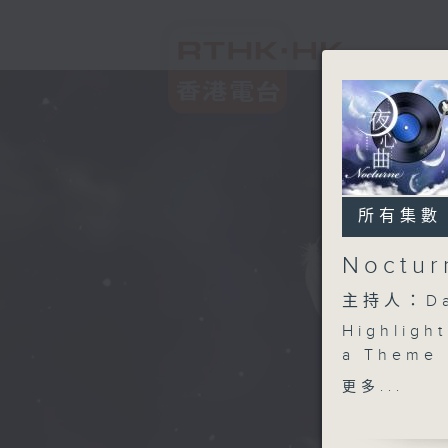
所有集數
Noctu
主持人：Da
Highlight
a Theme 
更多...
Highlight
violin i