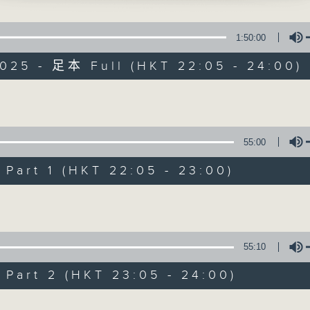
complete programme, please refer to
usic Listing 每日播放曲目" (radio4.rthk.hk
1:50:00
025 - 足本 Full (HKT 22:05 - 24:00)
Volume
Nocturne 夜心曲
55:00
所有集數
art 1 (HKT 22:05 - 23:00)
Volume
您喜歡這個節目嗎?
55:10
主持人：Daphne Lee 李德芬
art 2 (HKT 23:05 - 24:00)
星期一至五 晚上10時
音樂有一種難以言喻的震撼力。俄國大文豪
Volume