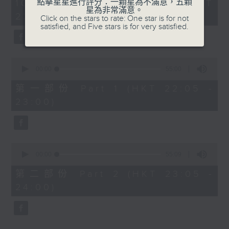
1
點擊星星進行評分：一顆星為不滿意，五顆
10/08/2026 - 足本 Full (HKT
PART 2:
hour,
星為非常滿意。
22:05 - 24:00)
49
Click on the stars to rate: One star is for not
STRAUSS'S ROTUNDE-QUADRILLE,
minutes,
satisfied, and Five stars is for very satisfied.
OP.360
59
seconds
LLOYD'S SANCTUS AND
BENEDICTUS
0
MINKUS'S PAQUITA : GRAND PAS
seconds
00:00
55:00
of
(ARR. BY MARCH)
55
第一部份 Part 1 (HKT 22:05 -
PUCCINI'S CRISANTEMI
minutes,
23:00)
0
seconds
0
seconds
00:00
55:09
of
55
第二部份 Part 2 (HKT 23:05 -
minutes,
24:00)
9
seconds