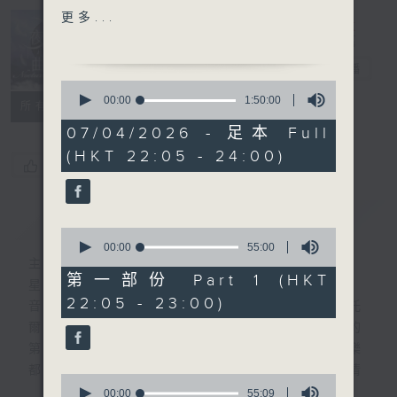
ACROSS THE MEADOWS
更多...
FOR ORCHESTRA
Nocturne 夜
CRUSELL'S INTRODUCTION,
心曲
電台直播
THEME AND VARIATIONS
0
ON A SWEDISH AIR
seconds
00:00
1:50:00
所有集數
of
STRAVINSKY'S SCHERZO
1
07/04/2026 - 足本 Full
FANTASTIQUE FOR
hour,
(HKT 22:05 - 24:00)
50
ORCHESTRA, OP.3
您喜歡這個節目嗎?
minutes,
BOCCHERINI'S CONCERTO
0
seconds
FOR CELLO AND
簡介
GIST
ORCHESTRA NO.7 IN G,
0
G480
seconds
00:00
55:00
of
主持人：Daphne Lee 李德芬
55
第一部份 Part 1 (HKT
星期一至五 晚上10時
PART 2:
minutes,
22:05 - 23:00)
0
音樂有一種難以言喻的震撼力。俄國大文豪托
SIBELIUS'S KARELIA
seconds
爾斯泰現場欣賞柴可夫斯基第一弦樂四重奏的
SUITE, OP.11
第二樂章時，忍不住流淚。大概我們對聽音樂
HUMMEL'S SYMPHONY
都有相同感受，而晚上正好整理思緒，抒發情
NO.35 (HAFFNER) IN D,
0
感。如能伴上精緻的樂曲，讓你沉澱一整天的
K385
seconds
00:00
55:09