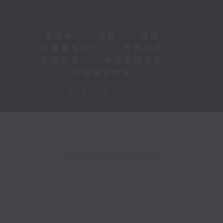
新聞稿
|
招聘
|
招標
|
知識產權告示
|
常見問題
|
私隱政策
|
無障礙播放器
|
其他語言內容
|
© 2026 rthk.hk