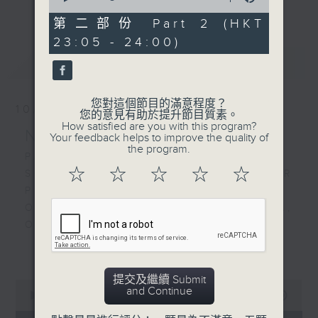
更多...
of
經歷，定能為你這天劃上完美句號。
PART'S I AM THE TRUE
55
第二部份 Part 2 (HKT
VINE
minutes,
23:05 - 24:00)
9
歡迎收聽逢星期一至五晚上10至12時的「夜
seconds
最新
LATEST
心曲」，在曼妙的美樂之中重新得力。
您對這個節目的滿意程度？
10/08/2026
您的意見有助於提升節目質素。
How satisfied are you with this program?
Nocturne 夜心曲
Your feedback helps to improve the quality of
the program.
PART 1:
☆
☆
☆
☆
☆
SCHUMANN'S ARABESKE FOR
PIANO IN C, OP.18
ONSLOW'S SYMPHONY NO.1 IN A,
OP.41, 1ST MOVT
ADAMS'S ROLL OVER BEETHOVEN
更多...
FOR STRING QUARTET (ARR. BY
ANTONSEN)
提交及繼續 Submit
0
and Continue
THOMAS'S RAYMOND OVERTURE
seconds
00:00
1:49:59
of