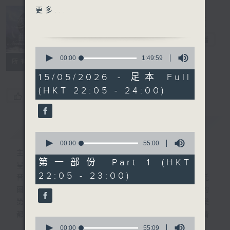
VIOTTI'S CONCERTO
更多...
FOR VIOLIN NO.3 IN A
Nocturne 夜
COPLAND'S EL SALON
心曲
電台直播
MEXICO
0
DEBUSSY'S SONATA FOR
seconds
00:00
1:49:59
所有集數
of
CELLO AND PIANO IN D
1
15/05/2026 - 足本 Full
MINOR
hour,
(HKT 22:05 - 24:00)
49
您喜歡這個節目嗎?
minutes,
PART 2:
59
seconds
MAHLER'S SYMPHONY
簡介
GIST
NO. 1 IN D, 2ND MOVT
0
BACARISSE'S CONCERTINO
seconds
00:00
55:00
of
主持人：Daphne Lee 李德芬
FOR GUITAR IN A
55
第一部份 Part 1 (HKT
星期一至五 晚上10時
MINOR, OP.72
minutes,
22:05 - 23:00)
0
音樂有一種難以言喻的震撼力。俄國大文豪托
ALKAN'S GRANDE
seconds
爾斯泰現場欣賞柴可夫斯基第一弦樂四重奏的
SONATE (LES QUATRE
第二樂章時，忍不住流淚。大概我們對聽音樂
AGES) FOR PIANO,
都有相同感受，而晚上正好整理思緒，抒發情
OP.33 .
0
感。如能伴上精緻的樂曲，讓你沉澱一整天的
JEWISH SACRED SONGS
seconds
00:00
55:09