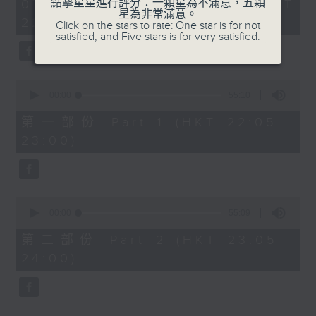
1
點擊星星進行評分：一顆星為不滿意，五顆
07/08/2026 - 足本 Full (HKT
COLERIDGE-TAYLOR'S GIPSY SUITE
hour,
星為非常滿意。
22:05 - 24:00)
49
Click on the stars to rate: One star is for not
FOR VIOLIN AND PIANO, OP.20
minutes,
satisfied, and Five stars is for very satisfied.
(ARR. BY ARTOK)
59
seconds
MOZART'S CONCERTO FOR VIOLIN
& ORCH. NO.3 IN G, K.216
0
TAILLEFERRE'S DANS LE STYLE
seconds
00:00
55:10
of
LOUIS XV - SUITE FOR
55
第一部份 Part 1 (HKT 22:05 -
HARPSICHORD
minutes,
23:00)
10
seconds
0
seconds
00:00
55:09
of
55
第二部份 Part 2 (HKT 23:05 -
minutes,
24:00)
9
seconds