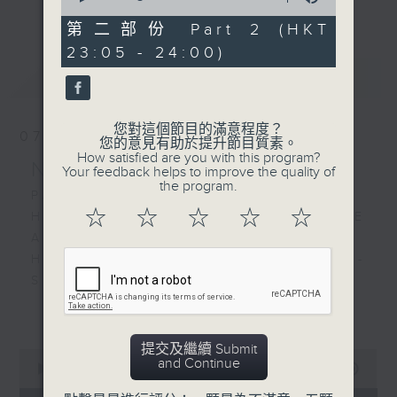
更多...
of
經歷，定能為你這天劃上完美句號。
55
第二部份 Part 2 (HKT
minutes,
23:05 - 24:00)
9
歡迎收聽逢星期一至五晚上10至12時的「夜
seconds
最新
LATEST
心曲」，在曼妙的美樂之中重新得力。
您對這個節目的滿意程度？
07/08/2026
您的意見有助於提升節目質素。
How satisfied are you with this program?
Nocturne 夜心曲
Your feedback helps to improve the quality of
the program.
PART 1:
☆
☆
☆
☆
☆
HINDEMITH'S SONATA FOR OBOE
AND PIANO
HUMPERDINCK'S DAS WUNDER -
SUITE (ARR. BY LOTTER)
FALLA'S SUITE POPULAIRE
更多...
ESPAGNOLE FOR VIOLIN AND
PIANO
提交及繼續 Submit
0
and Continue
seconds
00:00
1:49:59
of
PART 2: