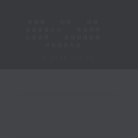
新聞稿
|
招聘
|
招標
|
知識產權告示
|
常見問題
|
私隱政策
|
無障礙播放器
|
其他語言內容
|
© 2026 rthk.hk