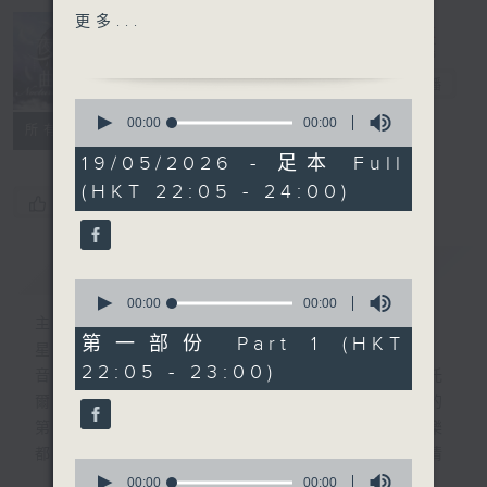
TAYLOR'S BALLADE IN A
更多...
MINOR, OP.33
Nocturne 夜
MEDAGLIA'S BELLE
心曲
電台直播
EPOQUE EN SUD-
0
AMERICA - SUITE
seconds
00:00
00:00
所有集數
of
SAINT-
0
19/05/2026 - 足本 Full
SAENS' CONCERTO FOR
seconds
(HKT 22:05 - 24:00)
CELLO NO.1 IN A
您喜歡這個節目嗎?
MINOR, OP.33
ALEXANDROV'S ROMANTIC
簡介
GIST
EPISODES FOR PIANO,
0
OP.88 NO. 6 & 10
seconds
00:00
00:00
of
主持人：Daphne Lee 李德芬
0
第一部份 Part 1 (HKT
星期一至五 晚上10時
PART 2:
seconds
22:05 - 23:00)
音樂有一種難以言喻的震撼力。俄國大文豪托
KODALY' S MAGYAR
爾斯泰現場欣賞柴可夫斯基第一弦樂四重奏的
RONDO
第二樂章時，忍不住流淚。大概我們對聽音樂
VIVALDI'S ANTIPHON IN
都有相同感受，而晚上正好整理思緒，抒發情
G MINOR, RV618
0
感。如能伴上精緻的樂曲，讓你沉澱一整天的
SCARLATTI'S GOOD-
seconds
00:00
00:00