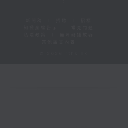
新聞稿
|
招聘
|
招標
|
知識產權告示
|
常見問題
|
私隱政策
|
無障礙播放器
|
其他語言內容
|
© 2026 rthk.hk