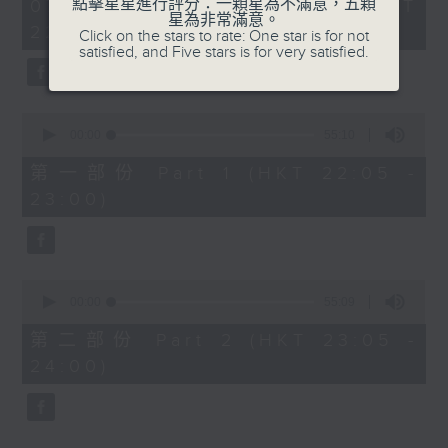
1
點擊星星進行評分：一顆星為不滿意，五顆
07/08/2026 - 足本 Full (HKT
COLERIDGE-TAYLOR'S GIPSY SUITE
hour,
星為非常滿意。
22:05 - 24:00)
49
Click on the stars to rate: One star is for not
FOR VIOLIN AND PIANO, OP.20
minutes,
satisfied, and Five stars is for very satisfied.
(ARR. BY ARTOK)
59
seconds
MOZART'S CONCERTO FOR VIOLIN
& ORCH. NO.3 IN G, K.216
0
TAILLEFERRE'S DANS LE STYLE
seconds
00:00
55:10
of
LOUIS XV - SUITE FOR
55
第一部份 Part 1 (HKT 22:05 -
HARPSICHORD
minutes,
23:00)
10
seconds
0
seconds
00:00
55:09
of
55
第二部份 Part 2 (HKT 23:05 -
minutes,
24:00)
9
seconds