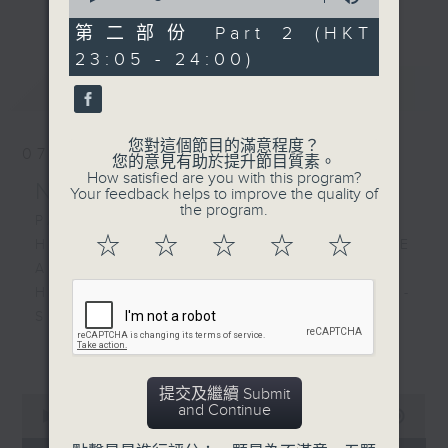
更多...
of
經歷，定能為你這天劃上完美句號。
HUMOURED LADIES
0
第二部份 Part 2 (HKT
WALTON'S SPITFIRE
seconds
23:05 - 24:00)
歡迎收聽逢星期一至五晚上10至12時的「夜
PRELUDE AND FUGUE
最新
LATEST
心曲」，在曼妙的美樂之中重新得力。
您對這個節目的滿意程度？
07/08/2026
您的意見有助於提升節目質素。
How satisfied are you with this program?
Nocturne 夜心曲
Your feedback helps to improve the quality of
the program.
PART 1:
☆
☆
☆
☆
☆
HINDEMITH'S SONATA FOR OBOE
AND PIANO
HUMPERDINCK'S DAS WUNDER -
SUITE (ARR. BY LOTTER)
FALLA'S SUITE POPULAIRE
更多...
ESPAGNOLE FOR VIOLIN AND
PIANO
提交及繼續 Submit
0
and Continue
seconds
00:00
1:49:59
of
PART 2: