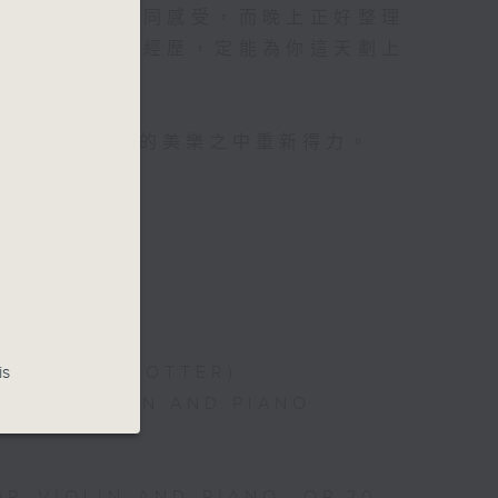
對聽音樂都有相同感受，而晚上正好整理
你沉澱一整天的經歷，定能為你這天劃上
心曲」，在曼妙的美樂之中重新得力。
 PIANO
is
 (ARR. BY LOTTER)
 FOR VIOLIN AND PIANO
OR VIOLIN AND PIANO, OP.20