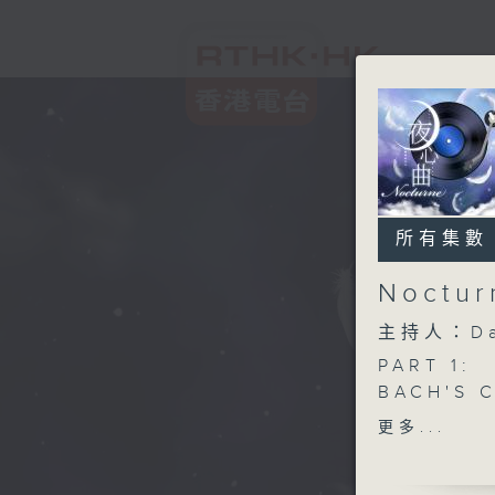
所有集數
Noctu
主持人：Da
PART 1:
BACH'S 
MINOR, 
更多...
GRECHAN
FASCH'S