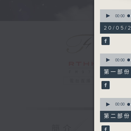
AND VIO
ISAAC'S 
0
seconds
00:00
of
PART 2:
1
20/05/
ADAMS'S
hour,
50
DVORAK'S
minutes,
THOMSON
0
seconds
LONG'S 
90%
0
seconds
00:00
of
55
第一部份 P
minutes,
10
電台直播
seconds
90%
0
seconds
00:00
of
55
第二部份 P
minutes,
10
簡介
seconds