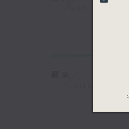
90%
GIST
最新
LATEST
C