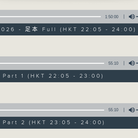
LIN, STRINGS AND CONTINUO IN E
THOU ART ALL FAIR, MY LOVE
1:50:00
2026 - 足本 Full (HKT 22:05 - 24:00)
 SHORT RIDE IN A FAST MACHINE
 SERENADE IN D MINOR, OP. 44
'S PLOW THAT BROKE THE PLAINS SUI
Volume
GOODNIGHT
Nocturne 夜心曲
55:10
所有集數
art 1 (HKT 22:05 - 23:00)
Volume
您喜歡這個節目嗎?
55:10
主持人：Daphne Lee 李德芬
art 2 (HKT 23:05 - 24:00)
星期一至五 晚上10時
音樂有一種難以言喻的震撼力。俄國大文豪
Volume