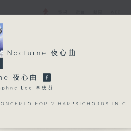
電視
電台
新聞
WEB+
Nocturne 夜心曲
rne 夜心曲
phne Lee 李德芬
CONCERTO FOR 2 HARPSICHORDS IN C
BWV1062
INOV'S SYMPHONY NO. 2 IN A, 2ND M
 CONCERTO FOR TRUMPET, OBOE D'AM