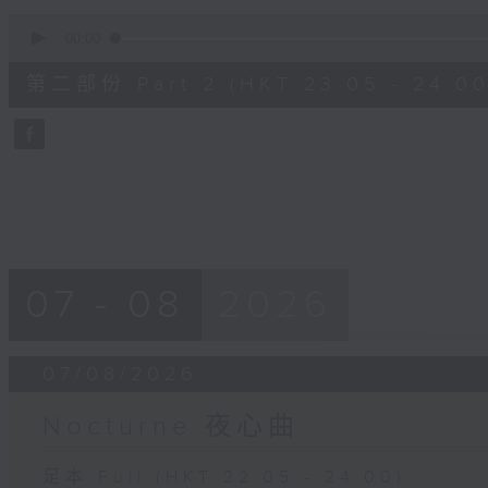
0
seconds
00:00
of
55
第二部份 Part 2 (HKT 23:05 - 24:00
minutes,
9
seconds
Volume
90%
07 - 08
2026
07/08/2026
Nocturne 夜心曲
足本 Full (HKT 22:05 - 24:00)