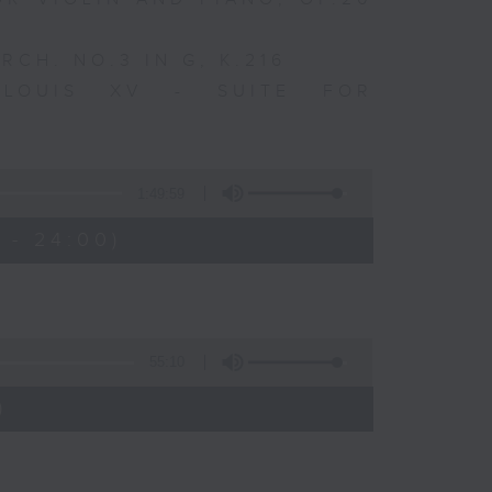
CH. NO.3 IN G, K.216
 LOUIS XV - SUITE FOR
1:49:59
 - 24:00)
55:10
)