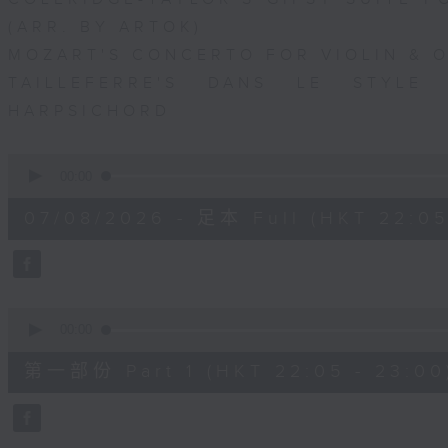
(ARR. BY ARTOK)
MOZART'S CONCERTO FOR VIOLIN & OR
TAILLEFERRE'S DANS LE STYLE
HARPSICHORD
0
seconds
00:00
of
1
07/08/2026 - 足本 Full (HKT 22:05
hour,
49
minutes,
59
seconds
Volume
90%
0
seconds
00:00
of
55
第一部份 Part 1 (HKT 22:05 - 23:00
minutes,
10
seconds
Volume
90%