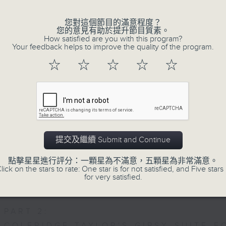
重奏的第二樂章時，忍不住流淚。大概我們
思緒，抒發情感。如能伴上精緻的樂曲，讓
您對這個節目的滿意程度？
您的意見有助於提升節目質素。
完美句號。
How satisfied are you with this program?
Your feedback helps to improve the quality of the program.
☆
☆
☆
☆
☆
歡迎收聽逢星期一至五晚上10至12時的「夜
07/08/2026
Nocturne 夜心曲
提交及繼續 Submit and Continue
PART 1:
HINDEMITH'S SONATA FOR OBOE AND
點擊星星進行評分：一顆星為不滿意，五顆星為非常滿意。
lick on the stars to rate: One star is for not satisfied, and Five stars 
HUMPERDINCK'S DAS WUNDER - SUITE
for very satisfied.
FALLA'S SUITE POPULAIRE ESPAGNOLE
PART 2:
COLERIDGE-TAYLOR'S GIPSY SUITE F