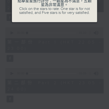
1
點擊星星進行評分：一顆星為不滿意，五顆
07/08/2026 - 足本 Full (HKT
COLERIDGE-TAYLOR'S GIPSY SUITE
hour,
星為非常滿意。
22:05 - 24:00)
49
Click on the stars to rate: One star is for not
FOR VIOLIN AND PIANO, OP.20
minutes,
satisfied, and Five stars is for very satisfied.
(ARR. BY ARTOK)
59
seconds
MOZART'S CONCERTO FOR VIOLIN
& ORCH. NO.3 IN G, K.216
0
TAILLEFERRE'S DANS LE STYLE
seconds
00:00
55:10
of
LOUIS XV - SUITE FOR
55
第一部份 Part 1 (HKT 22:05 -
HARPSICHORD
minutes,
23:00)
10
seconds
0
seconds
00:00
55:09
of
55
第二部份 Part 2 (HKT 23:05 -
minutes,
24:00)
9
seconds