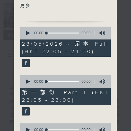
OP.27 NO.1
更多...
LYATOSHYNSKY'S
Nocturne 夜
SYMPHONY NO. 5, 3RD
心曲
電台直播
MOVT
0
BACH'S SUITE FOR
seconds
00:00
00:00
所有集數
of
GUITAR NO.3 IN C,
0
28/05/2026 - 足本 Full
BWV1009
seconds
(HKT 22:05 - 24:00)
GRECHANINOV'S IN THY
您喜歡這個節目嗎?
KINGDOM, OP. 58
簡介
GIST
PART 2:
0
MACCUNN'S LAND OF
seconds
00:00
00:00
of
主持人：Daphne Lee 李德芬
THE MOUNTAIN & THE
0
第一部份 Part 1 (HKT
星期一至五 晚上10時
FLOOD
seconds
22:05 - 23:00)
音樂有一種難以言喻的震撼力。俄國大文豪托
PROKOFIEV'S 6 PIECES,
爾斯泰現場欣賞柴可夫斯基第一弦樂四重奏的
OP. 52 EXCERPT
第二樂章時，忍不住流淚。大概我們對聽音樂
HAYDN'S LE SOIR
都有相同感受，而晚上正好整理思緒，抒發情
(SYMPHONY NO.8 IN G,
0
感。如能伴上精緻的樂曲，讓你沉澱一整天的
HOB.I:8)
seconds
00:00
00:00