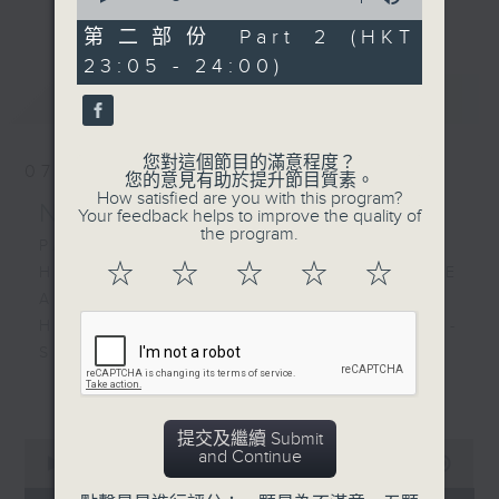
更多...
of
經歷，定能為你這天劃上完美句號。
0
第二部份 Part 2 (HKT
seconds
23:05 - 24:00)
歡迎收聽逢星期一至五晚上10至12時的「夜
最新
LATEST
心曲」，在曼妙的美樂之中重新得力。
您對這個節目的滿意程度？
07/08/2026
您的意見有助於提升節目質素。
How satisfied are you with this program?
Nocturne 夜心曲
Your feedback helps to improve the quality of
the program.
PART 1:
☆
☆
☆
☆
☆
HINDEMITH'S SONATA FOR OBOE
AND PIANO
HUMPERDINCK'S DAS WUNDER -
SUITE (ARR. BY LOTTER)
FALLA'S SUITE POPULAIRE
更多...
ESPAGNOLE FOR VIOLIN AND
PIANO
提交及繼續 Submit
0
and Continue
seconds
00:00
1:49:59
of
PART 2: