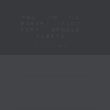
新聞稿
|
招聘
|
招標
|
知識產權告示
|
常見問題
|
私隱政策
|
無障礙播放器
|
其他語言內容
|
© 2026 rthk.hk