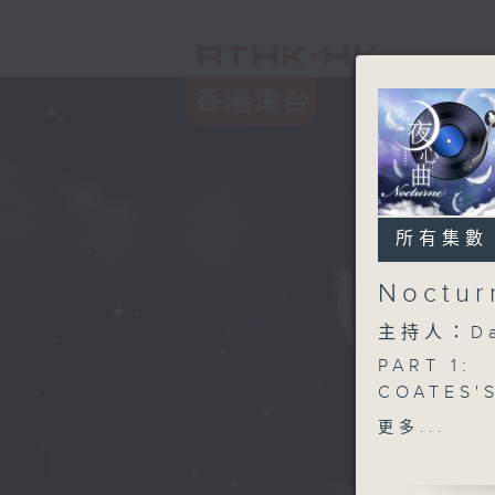
所有集數
Noctu
主持人：Da
PART 1:
COATES'
FLORENC
更多...
AMERICA
DEBUSSY