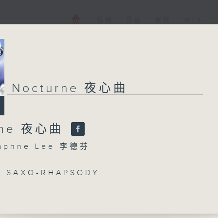
電視
電台
新聞
WEB+
Nocturne 夜心曲
rne 夜心曲
phne Lee 李德芬
S SAXO-RHAPSODY
E BEATRICE'S ETHIOPIA'S SHADOW IN
 FOR ORCHESTRA
'S BERCEUSE HEROIQUE