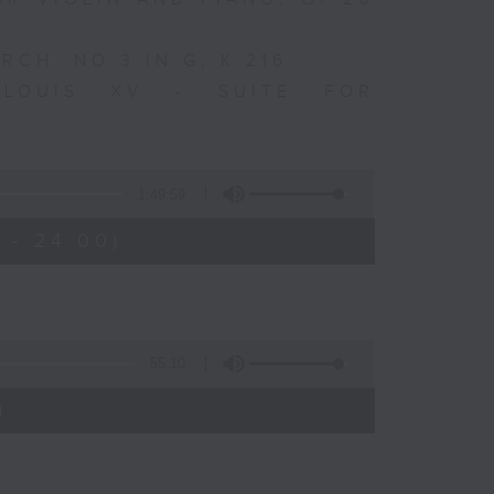
CH. NO.3 IN G, K.216
 LOUIS XV - SUITE FOR
1:49:59
 - 24:00)
55:10
)