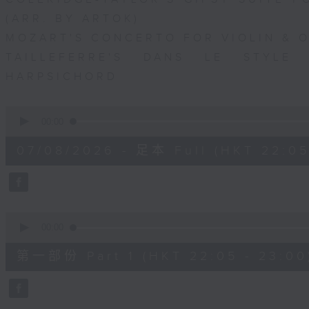
(ARR. BY ARTOK)
MOZART'S CONCERTO FOR VIOLIN & OR
TAILLEFERRE'S DANS LE STYLE
HARPSICHORD
0
seconds
00:00
of
1
07/08/2026 - 足本 Full (HKT 22:05
hour,
49
minutes,
59
seconds
Volume
90%
0
seconds
00:00
of
55
第一部份 Part 1 (HKT 22:05 - 23:00
minutes,
10
seconds
Volume
90%