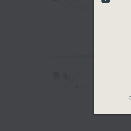
90%
GIST
最新
LATEST
C