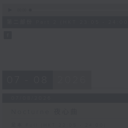
0
seconds
00:00
of
55
第二部份 Part 2 (HKT 23:05 - 24:00
minutes,
9
seconds
Volume
90%
07 - 08
2026
07/08/2026
Nocturne 夜心曲
足本 Full (HKT 22:05 - 24:00)