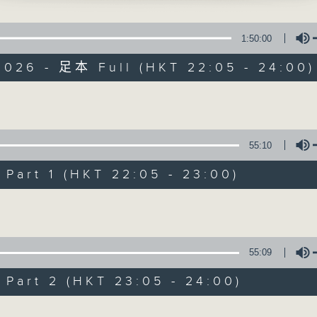
VSKY'S SLEEPING BEAUTY
1:50:00
FER'S NOW VOYAGER - FILM SCORE
2026 - 足本 Full (HKT 22:05 - 24:00)
NELLO'S OVERTURE-SUITE FOR
RA IN B FLAT
 SUITE FOR KEYBOARD SET 1 NO.5 IN 
Volume
Nocturne 夜心曲
55:10
所有集數
art 1 (HKT 22:05 - 23:00)
Volume
您喜歡這個節目嗎?
55:09
主持人：Daphne Lee 李德芬
art 2 (HKT 23:05 - 24:00)
星期一至五 晚上10時
音樂有一種難以言喻的震撼力。俄國大文豪
Volume