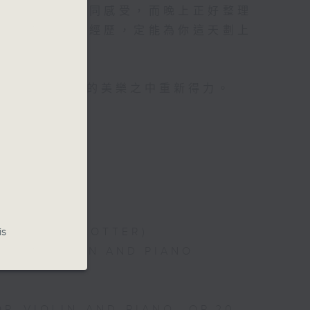
對聽音樂都有相同感受，而晚上正好整理
你沉澱一整天的經歷，定能為你這天劃上
心曲」，在曼妙的美樂之中重新得力。
 PIANO
is
 (ARR. BY LOTTER)
 FOR VIOLIN AND PIANO
OR VIOLIN AND PIANO, OP.20