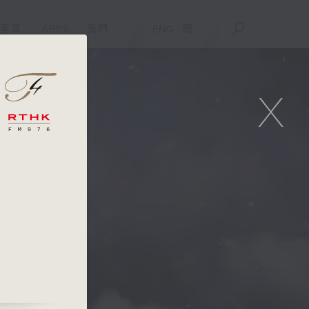
重溫
APPS
我們
ENG
/
簡
X