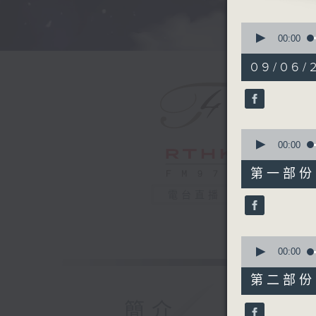
TCHAIKO
0
PART 2:
seconds
00:00
of
FRIEDHO
1
09/06/
BRESCIA
hour,
50
ORCHEST
minutes,
HANDEL'S
0
seconds
HWV430
90%
0
seconds
00:00
of
55
第一部份 P
minutes,
10
電台直播
seconds
90%
0
seconds
00:00
of
55
第二部份 P
minutes,
9
簡介
seconds