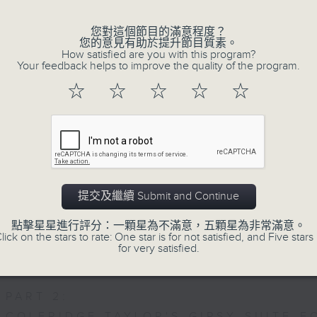
重奏的第二樂章時，忍不住流淚。大概我們
思緒，抒發情感。如能伴上精緻的樂曲，讓
您對這個節目的滿意程度？
您的意見有助於提升節目質素。
完美句號。
How satisfied are you with this program?
Your feedback helps to improve the quality of the program.
☆
☆
☆
☆
☆
歡迎收聽逢星期一至五晚上10至12時的「夜
07/08/2026
Nocturne 夜心曲
提交及繼續 Submit and Continue
PART 1:
HINDEMITH'S SONATA FOR OBOE AND
點擊星星進行評分：一顆星為不滿意，五顆星為非常滿意。
lick on the stars to rate: One star is for not satisfied, and Five stars 
HUMPERDINCK'S DAS WUNDER - SUITE
for very satisfied.
FALLA'S SUITE POPULAIRE ESPAGNOLE
PART 2:
COLERIDGE-TAYLOR'S GIPSY SUITE F