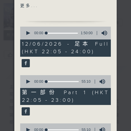
SULTANE
更多...
BERLIOZ'S FANTASTIC
Nocturne 夜
SYMPHONY, OP.14
心曲
電台直播
STANFORD'S PIANO
0
CONCERTO IN C MINOR
seconds
00:00
1:50:00
所有集數
of
NO.2 OP. 126, 3RD
1
12/06/2026 - 足本 Full
MOVT
hour,
(HKT 22:05 - 24:00)
50
TARTINI'S CONCERTINO
您喜歡這個節目嗎?
minutes,
0
seconds
PART 2:
簡介
GIST
PART'S DOPO LA
0
VITTORIA
seconds
00:00
55:10
of
主持人：Daphne Lee 李德芬
VIRGIL
55
第一部份 Part 1 (HKT
星期一至五 晚上10時
THOMSON'S RIVER
minutes,
22:05 - 23:00)
10
音樂有一種難以言喻的震撼力。俄國大文豪托
SUITE
seconds
爾斯泰現場欣賞柴可夫斯基第一弦樂四重奏的
BRAHMS' SIX PIECES,
第二樂章時，忍不住流淚。大概我們對聽音樂
OP. 118, NOS. 2 & 5
都有相同感受，而晚上正好整理思緒，抒發情
0
感。如能伴上精緻的樂曲，讓你沉澱一整天的
seconds
00:00
55:10