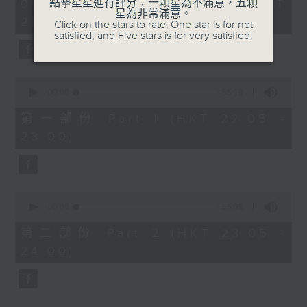
1
點擊星星進行評分：一顆星為不滿意，五顆
07/08/2026 - 足本 Full (HKT
COLERIDGE-TAYLOR'S GIPSY SUITE
hour,
星為非常滿意。
22:05 - 24:00)
49
Click on the stars to rate: One star is for not
FOR VIOLIN AND PIANO, OP.20
minutes,
satisfied, and Five stars is for very satisfied.
(ARR. BY ARTOK)
59
seconds
MOZART'S CONCERTO FOR VIOLIN
& ORCH. NO.3 IN G, K.216
0
TAILLEFERRE'S DANS LE STYLE
seconds
00:00
55:10
of
LOUIS XV - SUITE FOR
55
第一部份 Part 1 (HKT 22:05 -
HARPSICHORD
minutes,
23:00)
10
seconds
0
seconds
00:00
55:09
of
55
第二部份 Part 2 (HKT 23:05 -
minutes,
24:00)
9
seconds