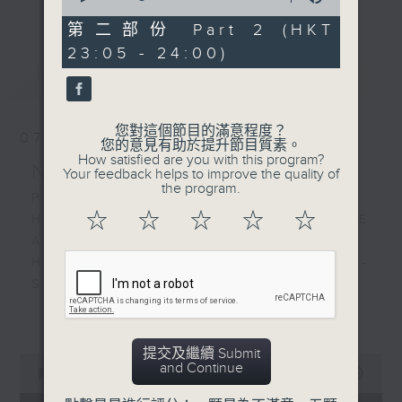
更多...
of
經歷，定能為你這天劃上完美句號。
55
第二部份 Part 2 (HKT
minutes,
23:05 - 24:00)
10
歡迎收聽逢星期一至五晚上10至12時的「夜
seconds
最新
LATEST
心曲」，在曼妙的美樂之中重新得力。
您對這個節目的滿意程度？
07/08/2026
您的意見有助於提升節目質素。
How satisfied are you with this program?
Nocturne 夜心曲
Your feedback helps to improve the quality of
the program.
PART 1:
☆
☆
☆
☆
☆
HINDEMITH'S SONATA FOR OBOE
AND PIANO
HUMPERDINCK'S DAS WUNDER -
SUITE (ARR. BY LOTTER)
FALLA'S SUITE POPULAIRE
更多...
ESPAGNOLE FOR VIOLIN AND
PIANO
提交及繼續 Submit
0
and Continue
seconds
00:00
1:49:59
of
PART 2: