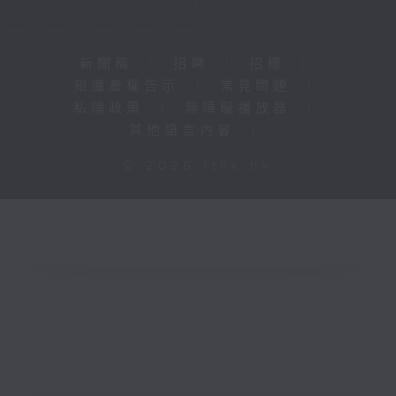
新聞稿
|
招聘
|
招標
|
知識產權告示
|
常見問題
|
私隱政策
|
無障礙播放器
|
其他語言內容
|
© 2026 rthk.hk