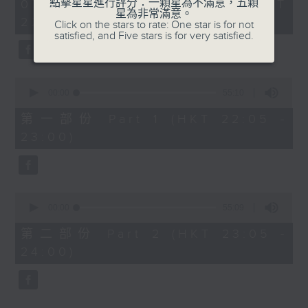
1
點擊星星進行評分：一顆星為不滿意，五顆
07/08/2026 - 足本 Full (HKT
COLERIDGE-TAYLOR'S GIPSY SUITE
hour,
星為非常滿意。
22:05 - 24:00)
49
Click on the stars to rate: One star is for not
FOR VIOLIN AND PIANO, OP.20
minutes,
satisfied, and Five stars is for very satisfied.
(ARR. BY ARTOK)
59
seconds
MOZART'S CONCERTO FOR VIOLIN
& ORCH. NO.3 IN G, K.216
0
TAILLEFERRE'S DANS LE STYLE
seconds
00:00
55:10
of
LOUIS XV - SUITE FOR
55
第一部份 Part 1 (HKT 22:05 -
HARPSICHORD
minutes,
23:00)
10
seconds
0
seconds
00:00
55:09
of
55
第二部份 Part 2 (HKT 23:05 -
minutes,
24:00)
9
seconds