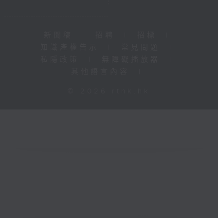
新聞稿
|
招聘
|
招標
|
知識產權告示
|
常見問題
|
私隱政策
|
無障礙播放器
|
其他語言內容
|
© 2026 rthk.hk