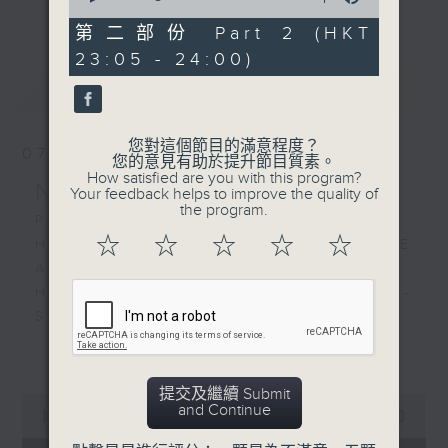
更多...
of
經歷，定能為你這天劃上完美句號。
COELI - ANTIPHONA,
0
第二部份 Part 2 (HKT
RV615
seconds
23:05 - 24:00)
歡迎收聽逢星期一至五晚上10至12時的「夜
最新
LATEST
心曲」，在曼妙的美樂之中重新得力。
您對這個節目的滿意程度？
07/08/2026
您的意見有助於提升節目質素。
How satisfied are you with this program?
Nocturne 夜心曲
Your feedback helps to improve the quality of
the program.
PART 1:
☆
☆
☆
☆
☆
HINDEMITH'S SONATA FOR OBOE
AND PIANO
HUMPERDINCK'S DAS WUNDER -
SUITE (ARR. BY LOTTER)
FALLA'S SUITE POPULAIRE
更多...
ESPAGNOLE FOR VIOLIN AND
PIANO
提交及繼續 Submit
0
and Continue
seconds
00:00
1:49:59
of
PART 2: