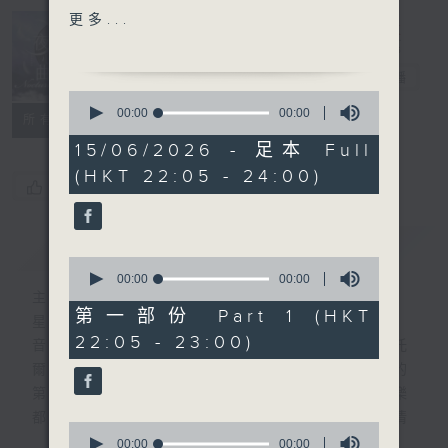
TO TIEFLAND, OP.34
更多...
LALO'S CELLO
Nocturne 夜
CONCERTO IN D MINOR,
心曲
電台直播
1ST MOVT
0
PORPORA'S SONATA
seconds
00:00
00:00
所有集數
of
FOR VIOLIN AND PIANO
0
15/06/2026 - 足本 Full
IN C (ARR. BY
seconds
(HKT 22:05 - 24:00)
RESPIGHI)
您喜歡這個節目嗎?
GLUCK'S ORPHEUS AND
EURYDICE (DANCE OF
簡介
GIST
BLESSED SPIRITS FROM
0
THE OPERA)
seconds
00:00
00:00
of
主持人：Daphne Lee 李德芬
0
第一部份 Part 1 (HKT
星期一至五 晚上10時
PART 2:
seconds
22:05 - 23:00)
音樂有一種難以言喻的震撼力。俄國大文豪托
HUMPERDINCK'S HANSEL
爾斯泰現場欣賞柴可夫斯基第一弦樂四重奏的
UND GRETEL
第二樂章時，忍不住流淚。大概我們對聽音樂
SCHOENFIELD'S 6
都有相同感受，而晚上正好整理思緒，抒發情
BRITISH FOLK SONGS
0
感。如能伴上精緻的樂曲，讓你沉澱一整天的
VIVALDI'S REGINA
seconds
00:00
00:00