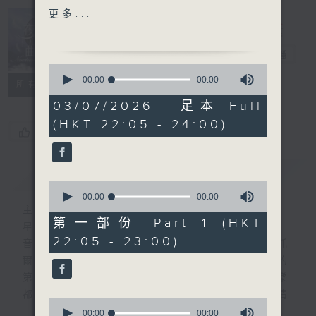
OP. 4 NO. 5
更多...
MOZART'S SYMPHONY
Nocturne 夜
NO.39 IN E FLAT, K543,
心曲
電台直播
1ST MOVT
0
TELEMANN'S RECORDER
seconds
00:00
00:00
所有集數
of
AND FLUTE CONCERTO
0
03/07/2026 - 足本 Full
IN E MINOR
seconds
(HKT 22:05 - 24:00)
SULLIVAN'S VICTORIA
您喜歡這個節目嗎?
AND MERRIE ENGLAND -
BALLET - SCENE 6
簡介
GIST
CHRISTMAS REVELS IN
0
THE TIME OF CHARLES
seconds
00:00
00:00
of
主持人：Daphne Lee 李德芬
II
0
第一部份 Part 1 (HKT
星期一至五 晚上10時
seconds
22:05 - 23:00)
音樂有一種難以言喻的震撼力。俄國大文豪托
PART 2:
爾斯泰現場欣賞柴可夫斯基第一弦樂四重奏的
SONATA FOR 4 VIOLINS
第二樂章時，忍不住流淚。大概我們對聽音樂
IN D
都有相同感受，而晚上正好整理思緒，抒發情
CLIFFORD'S 5 ENGLISH
0
感。如能伴上精緻的樂曲，讓你沉澱一整天的
NURSERY TUNES
seconds
00:00
00:00