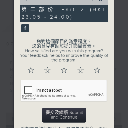
更多...
of
經歷，定能為你這天劃上完美句號。
PEROSI'S STRING TRIO
0
第二部份 Part 2 (HKT
NO. 2 IN A MINOR
seconds
23:05 - 24:00)
歡迎收聽逢星期一至五晚上10至12時的「夜
最新
LATEST
心曲」，在曼妙的美樂之中重新得力。
您對這個節目的滿意程度？
07/08/2026
您的意見有助於提升節目質素。
How satisfied are you with this program?
Nocturne 夜心曲
Your feedback helps to improve the quality of
the program.
PART 1:
☆
☆
☆
☆
☆
HINDEMITH'S SONATA FOR OBOE
AND PIANO
HUMPERDINCK'S DAS WUNDER -
SUITE (ARR. BY LOTTER)
FALLA'S SUITE POPULAIRE
更多...
ESPAGNOLE FOR VIOLIN AND
PIANO
提交及繼續 Submit
0
and Continue
seconds
00:00
1:49:59
of
PART 2: