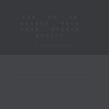
新聞稿
|
招聘
|
招標
|
知識產權告示
|
常見問題
|
私隱政策
|
無障礙播放器
|
其他語言內容
|
© 2026 rthk.hk