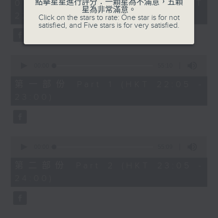
1
點擊星星進行評分：一顆星為不滿意，五顆
07/08/2026 - 足本 Full (HKT
COLERIDGE-TAYLOR'S GIPSY SUITE
hour,
星為非常滿意。
22:05 - 24:00)
49
Click on the stars to rate: One star is for not
FOR VIOLIN AND PIANO, OP.20
minutes,
satisfied, and Five stars is for very satisfied.
(ARR. BY ARTOK)
59
seconds
MOZART'S CONCERTO FOR VIOLIN
& ORCH. NO.3 IN G, K.216
0
TAILLEFERRE'S DANS LE STYLE
seconds
00:00
55:10
of
LOUIS XV - SUITE FOR
55
第一部份 Part 1 (HKT 22:05 -
HARPSICHORD
minutes,
23:00)
10
seconds
0
seconds
00:00
55:09
of
55
第二部份 Part 2 (HKT 23:05 -
minutes,
24:00)
9
seconds