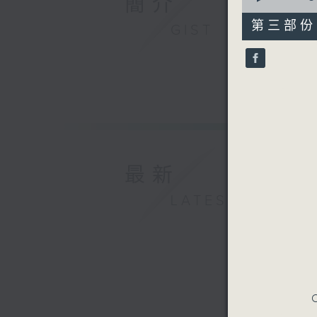
簡介
of
1
第三部份 P
GIST
hour,
10
seconds
90%
最新
LATEST
C