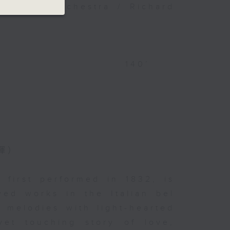
Chamber Orchestra / Richard
 140’
揮）
, first performed in 1832, is
ed works in the Italian bel
 melodies with light-hearted
yet touching story of love,