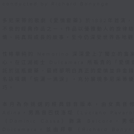
conducted by Richard Bonynge.
多尼采蒂的歌劇《愛情靈藥》於1832年首演
不衰的經典作品之一。作品以優雅動人的旋律
情、純真與成長的故事，至今仍深受世界各地
性格單純的 Nemorino 深深愛上了獨立的富
心。在江湖術士 Dulcamara 所販賣的「愛情
託於這瓶靈藥，最終卻明白真正的愛情並非金
名詠嘆調「偷灑一滴淚」，充分展現多尼采蒂
巧。
本月為你挑選的經典錄音版本，由女高音修德蘭（
Adina，男高音巴伐洛堤（Luciano Pavar
（Dominic Cossa）飾演 Belcore，
Dulcamara，並由邦寧（Richard B