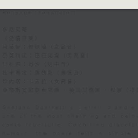
Ambrosian Opera Chorus / English 
Bonynge (conductor)
多尼采蒂
《愛情靈藥》
阿蒂娜：修德蘭（女高音）
奈莫利諾：巴筏諾堤（男高音）
貝科萊：哥沙（男中音）
杜卡馬拉：馬勒斯（男低音）
珍內塔：卡素拉（女高音）
亞布斯安歌劇合唱團 / 英國室樂團 / 邦寧（指
Gaetano Donizetti’s L’elisir d’amore
one of the most charming and belov
canto repertoire. Combining graceful
humour, the opera tells a simple 