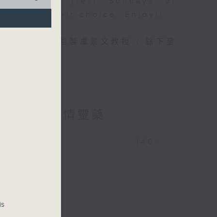
o King-man (rest Sundays of
opera of their choice. Enjoy!!
) 和資深歌劇監製盧景文教授 ( 餘下星
re 多尼采蒂 :愛情靈藥
more 140’
is