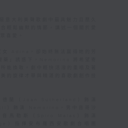
，是意大利美聲歌劇中最具魅力且歷久
結合輕鬆幽默的情節，講述一個關於愛
觀眾喜愛。
家女 Adina，卻始終無法贏得她的芳
靈藥」誘惑下，Nemorino 將希望寄
錢所能換取。劇中輕快活潑的重唱及著
優美的旋律才華與精湛的喜歌劇創作技
Joan Sutherland）飾演
otti）飾演 Nemorino，男中音哥沙
男低音馬勒斯（Spiro Malas）飾演
onynge）指揮安布羅西安歌劇合唱團