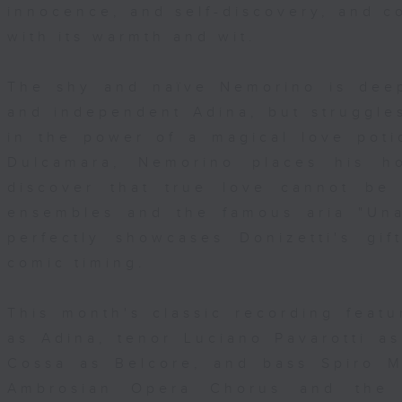
innocence, and self-discovery, and c
with its warmth and wit.
The shy and naïve Nemorino is deep
and independent Adina, but struggles
in the power of a magical love pot
Dulcamara, Nemorino places his ho
discover that true love cannot be 
ensembles and the famous aria "Una
perfectly showcases Donizetti's gif
comic timing.
This month's classic recording feat
as Adina, tenor Luciano Pavarotti a
Cossa as Belcore, and bass Spiro M
Ambrosian Opera Chorus and the 