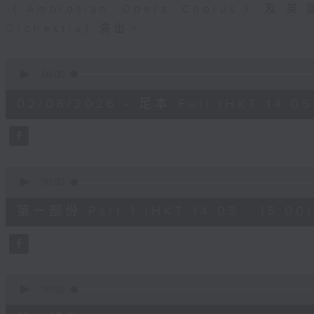
（Ambrosian Opera Chorus）及
Orchestra）演出。
0
seconds
00:00
of
2
02/08/2026 - 足本 Full (HKT 14:05 
hours,
55
minutes,
0
seconds
Volume
90%
0
seconds
00:00
of
55
第一部份 Part 1 (HKT 14:05 - 15:00)
minutes,
0
seconds
Volume
90%
0
seconds
00:00
of
1