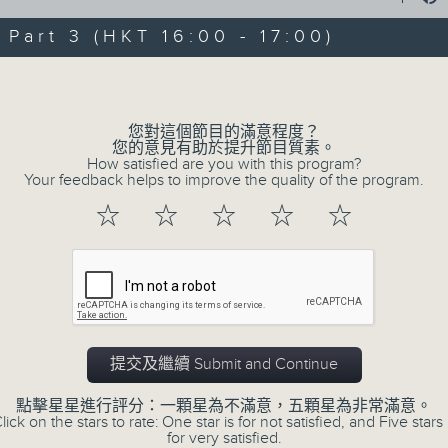
veteran opera producer Prof. L
the month) will present you with an 
art 3 (HKT 16:00 - 17:00)
Volume
每星期，男高音譚天樂先生 ( 每月首星期日 
期日 ) ，為你精選一套歌劇精品！
您對這個節目的滿意程度？
您的意見有助於提升節目質素。
How satisfied are you with this program?
Your feedback helps to improve the quality of the program.
02/08/2026
☆
☆
☆
☆
☆
Donizetti: L’elisir d’amo
DONIZETTI
L’elisir d’a
Adina: Joan Sutherland (soprano)
Nemorino: Luciano Pavarotti (tenor)
提交及繼續 Submit and Continue
Belcore: Dominic Cossa (baritone)
Dulcamara: Spiro Malas (bass)
點擊星星進行評分：一顆星為不滿意，五顆星為非常滿意。
lick on the stars to rate: One star is for not satisfied, and Five stars 
Giannetta: Maria Casula (soprano)
for very satisfied.