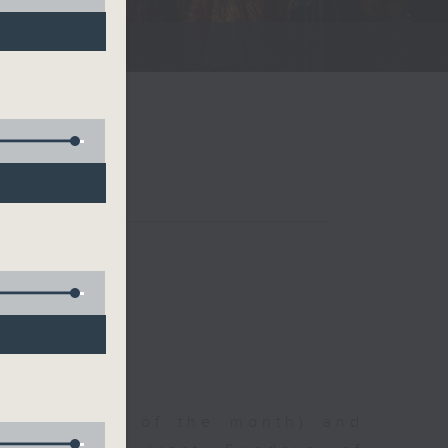
 歌劇世界
irst Sunday of the month) and