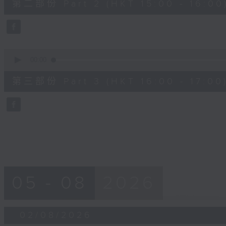
第二部份 Part 2 (HKT 15:00 - 16:00
hour,
10
seconds
Volume
90%
0
seconds
00:00
of
1
第三部份 Part 3 (HKT 16:00 - 17:00
hour,
10
seconds
Volume
90%
05 - 08
2026
02/08/2026