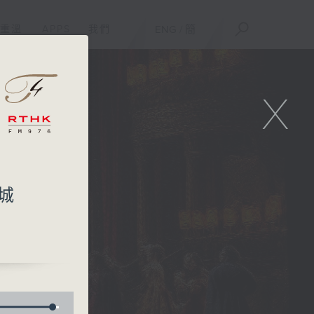
重溫
APPS
我們
ENG
/
簡
X
死城