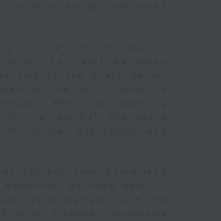
ontinues to delight audiences
ly in love with the wealthy
 to win her heart. Believing
ion sold by the quack doctor
pes in the elixir, only to
bought. Featuring sparkling
 furtiva lagrima", the opera
t for lyrical expression and
ures soprano Joan Sutherland
s Nemorino, baritone Dominic
alas as Dulcamara, with the
English Chamber Orchestra