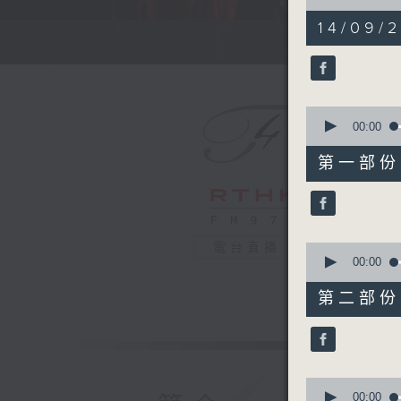
of
2
14/09/2
hours,
55
minutes,
0
seconds
90%
0
seconds
00:00
of
55
第一部份 P
minutes,
10
seconds
90%
0
電台直播
seconds
00:00
of
1
第二部份 P
hour,
20
seconds
90%
0
seconds
00:00