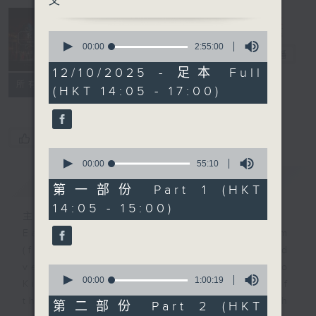
文
Sunday
0
Opera 歌劇世
seconds
00:00
2:55:00
界
電台直播
of
2
12/10/2025 - 足本 Full
hours,
聯絡
所有集數
(HKT 14:05 - 17:00)
55
minutes,
0
seconds
您喜歡這個節目嗎?
0
seconds
00:00
55:10
of
簡介
GIST
55
第一部份 Part 1 (HKT
minutes,
14:05 - 15:00)
10
主持人：Lo King Man 盧景文
seconds
Each week, tenor Mr. Alex Tam
(first Sunday of the month) and
veteran opera producer Prof. Lo
0
seconds
00:00
1:00:19
King-man (rest Sundays of
of
the month) will present you with
1
第二部份 Part 2 (HKT
hour,