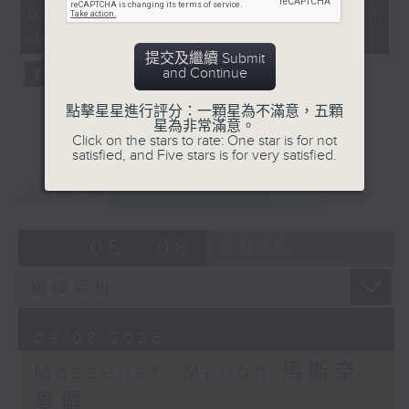
Lescaut: Michel Dens (baritone)
55
09/08/2026 - 第一部份 Part 1
minutes,
Chœurs et Orchestre du Théâtre
(HKT 14:05 - 15:00)
0
national de l’Opéra Comique /
seconds
提交及繼續 Submit
Pierre Monteux (conductor)
and Continue
點擊星星進行評分：一顆星為不滿意，五顆
馬斯奈
星為非常滿意。
《曼
Click on the stars to rate: One star is for not
satisfied, and Five stars is for very satisfied.
儂
150’
重溫
CATCHUP
曼儂：狄羅斯安卓利斯（女高音）
騎士狄基奧：萊佳（男高音）
05 - 08
2026
雷斯高：丹斯（男中音）
巴黎國家喜歌劇院樂團及合唱團 / 蒙杜（指
揮）
Jules Massenet's music is set to a
text by Henri Meilhac and
09/08/2026
Philippe Gille based on Abbe
Massenet: Manon 馬斯奈:
Prévost's novel, 'The Story of
曼儂
Chevaliere des Grieux and Manon