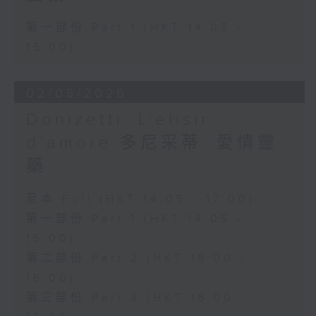
Lescaut'. The two young lovers
第一部份 Part 1 (HKT 14:05 -
elope to Paris, where Manon
succumbs to the temptation of
15:00)
luxurious living as mistress to a
rich nobleman. Finally arrested
02/08/2026
and condemned to deportation,
Manon dies on the road to Le
Donizetti: L’elisir
Havre in the arms of her beloved
d’amore 多尼采蒂 :愛情靈
chevaliere.
藥
The title role is performed by
Spanish soprano Victoria de los
Angeles. Des Grieux is sung by
足本 Full (HKT 14:05 - 17:00)
French tenor Henri Legay. Pierre
第一部份 Part 1 (HKT 14:05 -
Monteux conducts the Chorus and
15:00)
Orchestra of l'Opéra Comique de
第二部份 Part 2 (HKT 15:00 -
Paris.
16:00)
第三部份 Part 3 (HKT 16:00 -