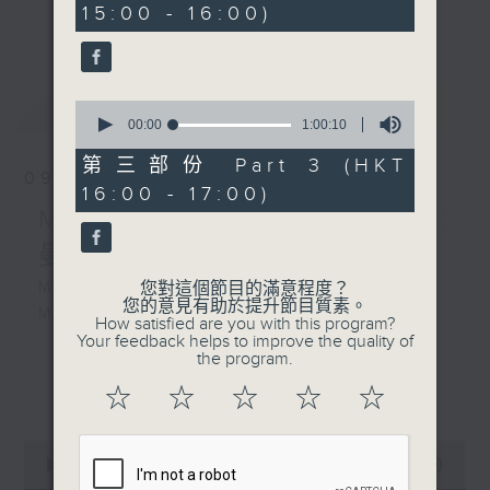
an opera of their choice. Enjoy!!
15:00 - 16:00)
19
更多...
seconds
每星期，男高音譚天樂先生 ( 每月首星期日
) 和資深歌劇監製盧景文教授 ( 餘下星期日
最新
LATEST
0
) ，為你精選一套歌劇精品！
seconds
00:00
1:00:10
of
1
第三部份 Part 3 (HKT
09/08/2026
hour,
16:00 - 17:00)
10
seconds
Massenet: Manon 馬斯奈:
曼儂
MASSENET
您對這個節目的滿意程度？
您的意見有助於提升節目質素。
Manon
How satisfied are you with this program?
Your feedback helps to improve the quality of
the program.
150’
更多...
Manon Lescaut: Victoria de los
☆
☆
☆
☆
☆
Ángeles (soprano)
Le Chevalier des Grieux: Henri
0
seconds
00:00
55:00
Legay (tenor)
of