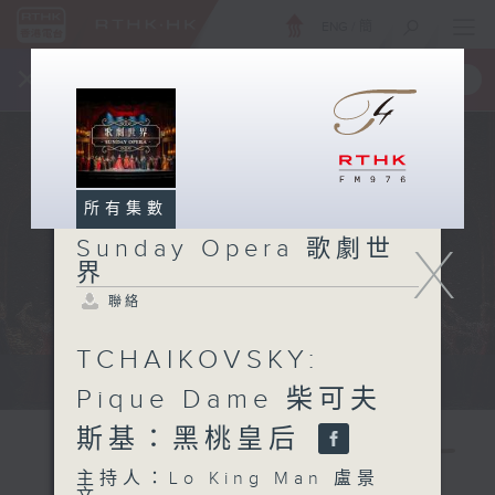
ENG
/
簡
×
全新 RTHK On The Go
取得
一手掌握 RTHK 電台、電視節目
所有集數
Sunday Opera 歌劇世
X
界
聯絡
TCHAIKOVSKY:
Sun 星期日 2pm
Pique Dame 柴可夫
斯基：黑桃皇后
主持人：Lo King Man 盧景