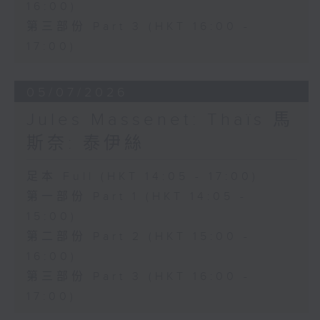
16:00)
希望寄託於這瓶靈藥，最終卻明白真正的
第三部份 Part 3 (HKT 16:00 -
愛情並非金錢所能換取。劇中輕快活潑的
17:00)
重唱及著名詠嘆調「偷灑一滴淚」，充分
展現多尼采蒂優美的旋律才華與精湛的喜
05/07/2026
歌劇創作技巧。
Jules Massenet: Thaïs 馬
斯奈: 泰伊絲
本月為你挑選的經典錄音版本，由女高音
修德蘭（Joan Sutherland）飾演
足本 Full (HKT 14:05 - 17:00)
第一部份 Part 1 (HKT 14:05 -
Adina，男高音巴伐洛堤（Luciano
15:00)
Pavarotti）飾演 Nemorino，男中音
第二部份 Part 2 (HKT 15:00 -
哥沙（Dominic Cossa）飾演
16:00)
Belcore，男低音馬勒斯（Spiro
第三部份 Part 3 (HKT 16:00 -
Malas）飾演 Dulcamara，並由邦寧
17:00)
（Richard Bonynge）指揮安布羅西