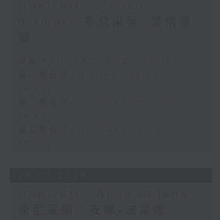
wit.
Donizetti: L’elisir
d’amore 多尼采蒂 :愛情靈
The shy and naïve Nemorino is
藥
deeply in love with the wealthy
足本 Full (HKT 14:05 - 17:00)
and independent Adina, but
第一部份 Part 1 (HKT 14:05 -
struggles to win her heart.
15:00)
Believing in the power of a
第二部份 Part 2 (HKT 15:00 -
magical love potion sold by the
16:00)
第三部份 Part 3 (HKT 16:00 -
quack doctor Dulcamara,
17:00)
Nemorino places his hopes in
the elixir, only to discover that
26/07/2026
true love cannot be bought.
Donizetti: Anna Bolena
Featuring sparkling ensembles
唐尼采第：安娜•波萊娜
and the famous aria "Una furtiva