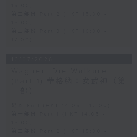
15:00)
conducted by Richard Bonynge.
第二部份 Part 2 (HKT 15:00 -
16:00)
多尼采蒂的歌劇《愛情靈藥》於1832年
第三部份 Part 3 (HKT 16:00 -
首演，是意大利美聲歌劇中最具魅力且歷
17:00)
久不衰的經典作品之一。作品以優雅動人
12/07/2026
的旋律結合輕鬆幽默的情節，講述一個關
Wagner: Die Walküre
於愛情、純真與成長的故事，至今仍深受
(Part 1) 華格納：女武神（第
世界各地觀眾喜愛。
一部）
性格單純的 Nemorino 深深愛上了獨立
足本 Full (HKT 14:05 - 17:00)
的富家女 Adina，卻始終無法贏得她的
第一部份 Part 1 (HKT 14:05 -
芳心。在江湖術士 Dulcamara 所販賣
15:00)
的「愛情靈藥」誘惑下，Nemorino 將
第二部份 Part 2 (HKT 15:00 -