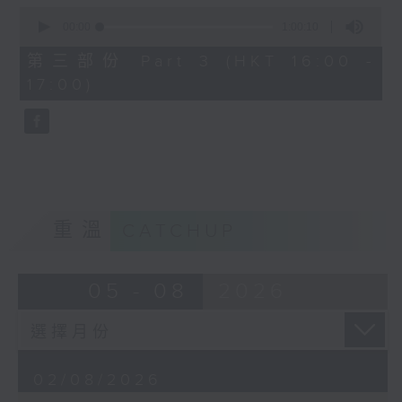
0
seconds
00:00
1:00:10
of
Gaetano Donizetti’s L’elisir
1
第三部份 Part 3 (HKT 16:00 -
hour,
d’amore, first performed in
17:00)
10
seconds
1832, is one of the most
charming and beloved works in
the Italian bel canto repertoire.
Combining graceful melodies
with light-hearted humour, the
重溫
CATCHUP
opera tells a simple yet
touching story of love,
05 - 08
2026
innocence, and self-discovery,
and continues to delight
audiences with its warmth and
02/08/2026