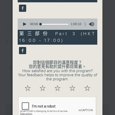
the month) will present you with
seconds
更多...
an opera of their choice. Enjoy!!
每星期，男高音譚天樂先生 ( 每月首星期日
0
最新
LATEST
seconds
00:00
1:00:10
) 和資深歌劇監製盧景文教授 ( 餘下星期日
of
) ，為你精選一套歌劇精品！
1
第三部份 Part 3 (HKT
hour,
16:00 - 17:00)
10
02/08/2026
seconds
Donizetti: L’elisir
d’amore 多尼采蒂 :愛情靈
您對這個節目的滿意程度？
您的意見有助於提升節目質素。
藥
How satisfied are you with this program?
Your feedback helps to improve the quality of
DONIZETTI
the program.
L’elisir
☆
☆
☆
☆
☆
d’am
更多...
140’
Adina: Joan Sutherland (soprano)
0
Nemorino: Luciano Pavarotti
seconds
00:00
2:55:00
(tenor)
of