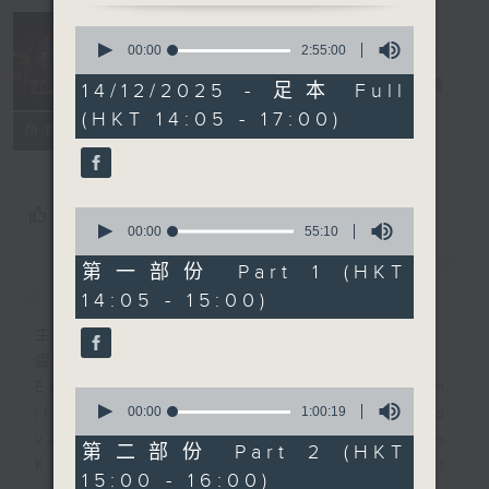
Sunday
0
seconds
00:00
2:55:00
Opera 歌劇世
of
界
電台直播
2
14/12/2025 - 足本 Full
hours,
(HKT 14:05 - 17:00)
55
聯絡
所有集數
minutes,
0
seconds
您喜歡這個節目嗎?
0
seconds
00:00
55:10
of
55
第一部份 Part 1 (HKT
簡介
GIST
minutes,
14:05 - 15:00)
10
seconds
主持人：Lo King Man / Alex Tam
盧景文 / 譚天樂
Each week, tenor Mr. Alex Tam
0
seconds
00:00
1:00:19
(first Sunday of the month) and
of
veteran opera producer Prof. Lo
1
第二部份 Part 2 (HKT
hour,
King-man (rest Sundays of
15:00 - 16:00)
19