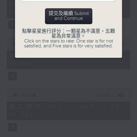
2
02/08/2026 - 足本 Full (HKT
Belcore: Dominic Cossa (baritone)
hours,
14:05 - 17:00)
Dulcamara: Spiro Malas (bass)
55
提交及繼續 Submit
minutes,
and Continue
Giannetta: Maria Casula (soprano)
0
Ambrosian Opera Chorus / English
seconds
點擊星星進行評分：一顆星為不滿意，五顆
Chamber Orchestra / Richard
星為非常滿意。
0
Click on the stars to rate: One star is for not
Bonynge (conductor)
seconds
00:00
55:00
satisfied, and Five stars is for very satisfied.
of
55
第一部份 Part 1 (HKT 14:05 -
多尼采蒂
minutes,
15:00)
《愛情靈
0
seconds
藥》
140’
阿蒂娜：修德蘭（女高音）
0
奈莫利諾：巴筏諾堤（男高音）
seconds
00:00
1:00:10
of
貝科萊：哥沙（男中音）
1
第二部份 Part 2 (HKT 15:00 -
杜卡馬拉：馬勒斯（男低音）
hour,
16:00)
10
珍內塔：卡素拉（女高音）
seconds
亞布斯安歌劇合唱團 / 英國室樂團 / 邦
寧（指揮）