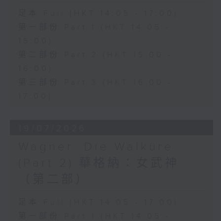
lagrima", the opera perfectly
足本 Full (HKT 14:05 - 17:00)
showcases Donizetti's gift for
第一部份 Part 1 (HKT 14:05 -
lyrical expression and comic
15:00)
第二部份 Part 2 (HKT 15:00 -
timing.
16:00)
第三部份 Part 3 (HKT 16:00 -
This month's classic recording
17:00)
features soprano Joan
Sutherland as Adina, tenor
19/07/2026
Luciano Pavarotti as Nemorino,
Wagner: Die Walküre
baritone Dominic Cossa as
(Part 2) 華格納：女武神
Belcore, and bass Spiro Malas
（第二部）
as Dulcamara, with the
足本 Full (HKT 14:05 - 17:00)
Ambrosian Opera Chorus and
第一部份 Part 1 (HKT 14:05 -
the English Chamber Orchestra