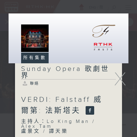
ENG
/
簡
×
全新 RTHK On The Go
取得
一手掌握 RTHK 電台、電視節目
所有集數
Sunday Opera 歌劇世
X
界
聯絡
VERDI: Falstaff 威
Sun 星期日 2pm
爾第: 法斯塔夫
主持人：Lo King Man /
Alex Tam
盧景文 / 譚天樂