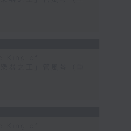
e King of
) 探索「樂器之王」管風琴（重
e King of