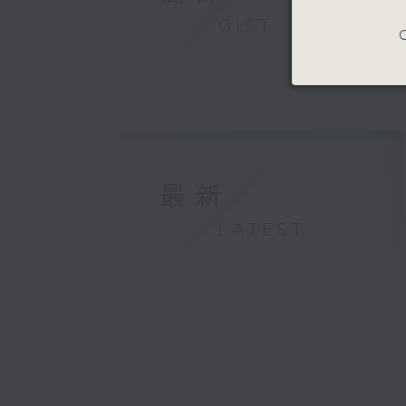
GIST
C
最新
LATEST