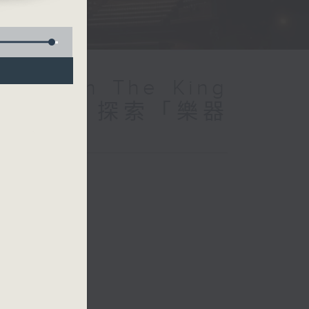
pe Organ The King
s (Repeat) 探索「樂器
播）