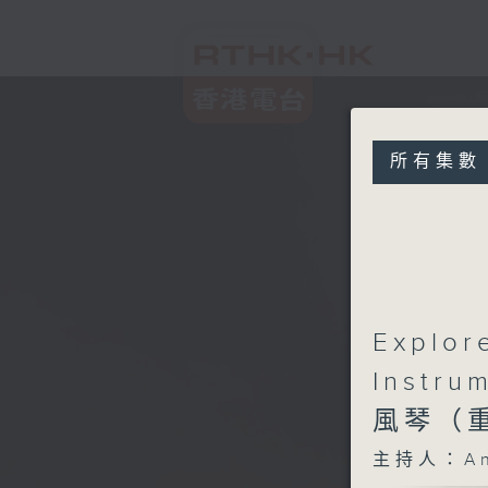
所有集數
Explor
Instr
風琴（
主持人：An