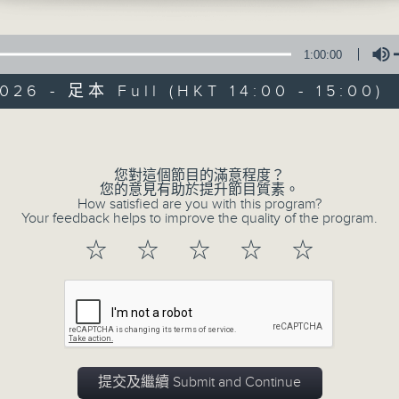
1:00:00
026 - 足本 Full (HKT 14:00 - 15:00)
Explore the Pi
所有集數
Volume
of Instrument
之王」管風琴（重
您對這個節目的滿意程度？
您的意見有助於提升節目質素。
How satisfied are you with this program?
Your feedback helps to improve the quality of the program.
☆
☆
☆
☆
☆
您喜歡這個節目嗎?
主持人：Anne Lam 林芍彬
提交及繼續 Submit and Continue