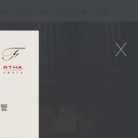
重溫
APPS
我們
ENG
/
簡
X
」管