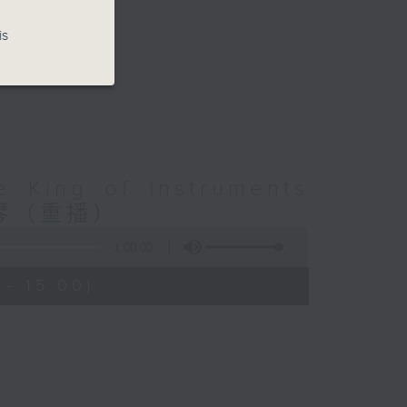
is
e King of Instruments
風琴（重播）
1:00:00
- 15:00)