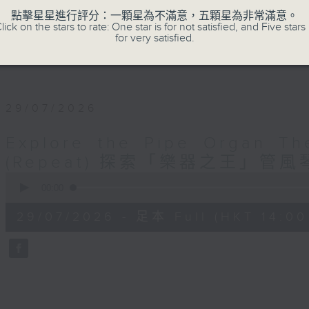
點擊星星進行評分：一顆星為不滿意，五顆星為非常滿意。
lick on the stars to rate: One star is for not satisfied, and Five stars 
for very satisfied.
29/07/2026
Explore the Pipe Organ Th
(Repeat) 探索「樂器之王」管
0
seconds
00:00
of
1
29/07/2026 - 足本 Full (HKT 14:00 
hour,
0
seconds
Volume
90%