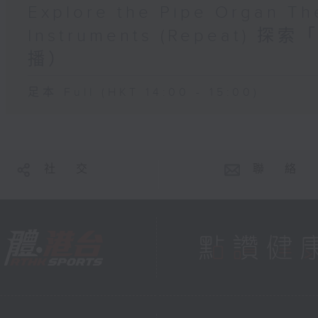
Explore the Pipe Organ Th
Instruments (Repeat
播）
足本 Full (HKT 14:00 - 15:00)
社 交
聯 絡