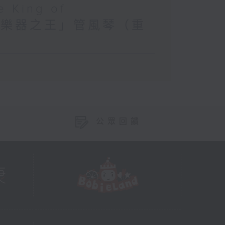
e King of
) 探索「樂器之王」管風琴（重
公眾回饋