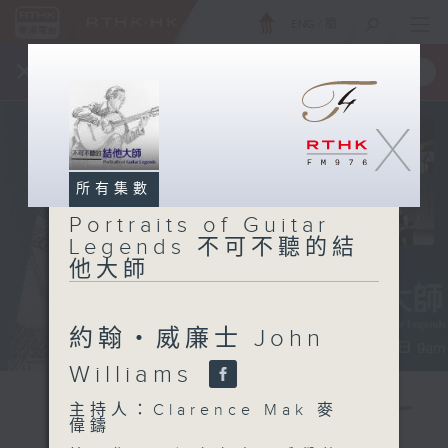
ENG
/
簡
×
全新 RTHK On The Go
取得
一手掌握 RTHK 電台、電視節目
X
所有集數
Portraits of Guitar
Legends 不可不聽的結
他大師
約翰‧威廉士 John
Williams
主持人：Clarence Mak 麥
偉鑄