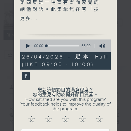
Portraits of
第四集是一場富有畫面感覺的
Guitar
結他對話。此集聚焦在有「技
Legends 不可
術近乎完美」稱譽的約翰‧威
更多...
不聽的結他大師
電台直播
廉士（John Williams）。
從傳統的巴赫（J. S.
所有集數
Bach）、南美作曲家巴里奧
0
斯（Agustín Barrios），
seconds
00:00
55:00
of
到電影《獵鹿者》（The
您喜歡這個節目嗎?
55
26/04/2026 - 足本 Full
Deer Hunter）的《短歌》
minutes,
(HKT 09:05 - 10:00)
0
（Cavatina），約翰‧威廉
seconds
簡介
GIST
士用靈巧的手指，示範了「每
一個音符都在對你說話」的奇
妙！
主持人：Clarence Mak 麥偉鑄
您對這個節目的滿意程度？
一把結他，到底可以述說多少種不同的故事？
您的意見有助於提升節目質素。
How satisfied are you with this program?
「不可不聽的結他大師」，讓你的耳朵享受一
Your feedback helps to improve the quality of
次獨特的聲音旅程：從酒館角落，走到世界著
the program.
名的音樂廳；從黑白電影配樂，到現代錄音室
☆
☆
☆
☆
☆
的極致聲效……這趟結他之旅，展示了大師指
尖下的六根弦線，如何奏出既簡樸又複雜的美