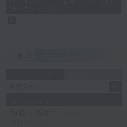
55
26/04/2026 - 足本 Full (HKT
minutes,
09:05 - 10:00)
0
seconds
重溫
CATCHUP
04
2026
26/04/2026
約翰‧威廉士 John
Williams