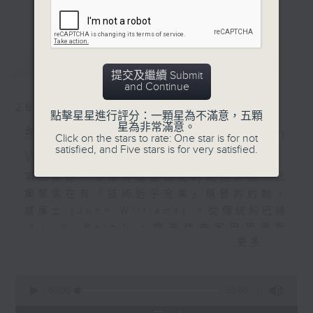
更多...
感。
無論你是個不折不扣的結他迷，還是期待在忙
最新
LATEST
碌生活中偷來一點高質素的音樂時光，這四集
提交及繼續 Submit
節目都值得你預留耳朵，和我一起重新認識古
and Continue
典結他的動人聲音。
26/04/2026
點擊星星進行評分：一顆星為不滿意，五顆
星為非常滿意。
約翰‧威廉士 John
Click on the stars to rate: One star is for not
satisfied, and Five stars is for very satisfied.
Williams
第四集是一場富有畫面感覺的結他對話。此
集聚焦在有「技術近乎完美」稱譽的約翰‧
威廉士（John Williams）。從傳統的巴赫
（J. S. Bach）、南美作曲家巴里奧斯
更多...
（Agustín Barrios），到電影《獵鹿者》
（The Deer Hunter）的《短歌》
（Cavatina），約翰‧威廉士用靈巧的手
0
seconds
00:00
55:00
指，示範了「每一個音符都在對你說話」的
of
奇妙！