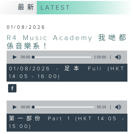
最新
LATEST
01/08/2026
R4 Music Academy 我哋都
係音樂系！
0
seconds
00:00
1:50:00
of
1
01/08/2026 - 足本 Full (HKT
hour,
14:05 - 16:00)
50
minutes,
0
seconds
0
seconds
00:00
55:10
of
55
第一部份 Part 1 (HKT 14:05 -
minutes,
15:00)
10
seconds