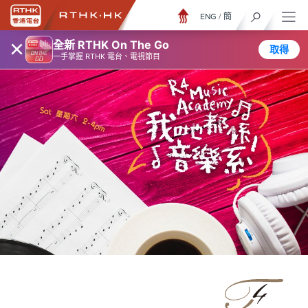
ENG
/
簡
×
全新 RTHK On The Go
取得
一手掌握 RTHK 電台、電視節目