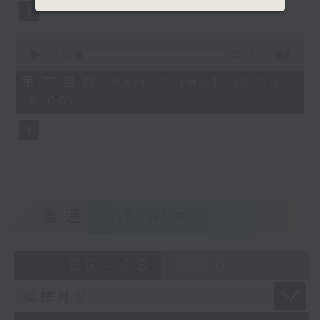
0
seconds
00:00
55:10
of
55
第二部份 Part 2 (HKT 15:05 -
minutes,
16:00)
10
seconds
重溫
CATCHUP
05 - 08
2026