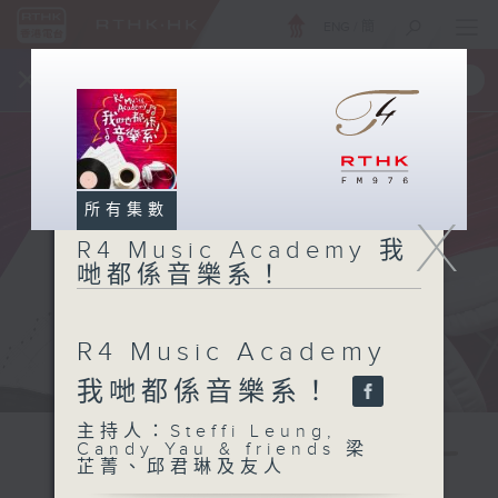
ENG
/
簡
×
全新 RTHK On The Go
取得
一手掌握 RTHK 電台、電視節目
所有集數
X
R4 Music Academy 我
哋都係音樂系！
R4 Music Academy
我哋都係音樂系！
主持人：Steffi Leung,
Candy Yau & friends 梁
芷菁、邱君琳及友人