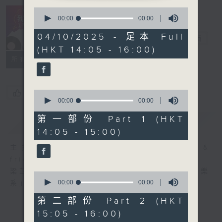
0
R4 Music
seconds
00:00
00:00
Academy 我哋
of
0
04/10/2025 - 足本 Full
都係音樂系！
電台直播
seconds
(HKT 14:05 - 16:00)
所有集數
您喜歡這個節目嗎?
0
seconds
00:00
00:00
of
0
第一部份 Part 1 (HKT
簡介
GIST
seconds
14:05 - 15:00)
主持人：Steffi Leung, Candy Yau &
friends 梁芷菁、邱君琳及友人
梁芷菁及邱君琳每個星期六帶你走進「四台音樂
0
seconds
00:00
00:00
系」，暢遊音樂國度。
of
0
第二部份 Part 2 (HKT
seconds
15:05 - 16:00)