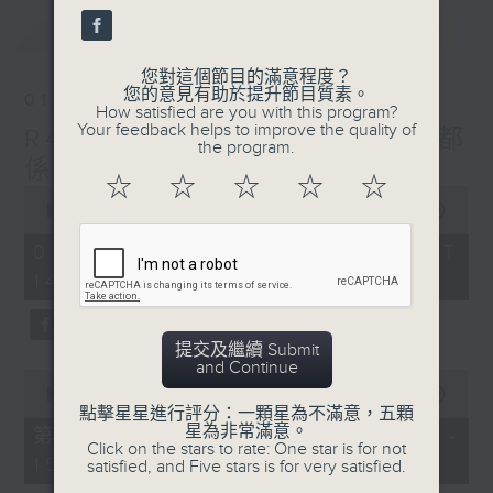
最新
LATEST
您對這個節目的滿意程度？
您的意見有助於提升節目質素。
01/08/2026
How satisfied are you with this program?
Your feedback helps to improve the quality of
R4 Music Academy 我哋都
the program.
係音樂系！
☆
☆
☆
☆
☆
0
seconds
00:00
1:50:00
of
1
01/08/2026 - 足本 Full (HKT
hour,
14:05 - 16:00)
50
minutes,
0
seconds
提交及繼續 Submit
and Continue
0
seconds
00:00
55:10
of
點擊星星進行評分：一顆星為不滿意，五顆
55
星為非常滿意。
第一部份 Part 1 (HKT 14:05 -
minutes,
Click on the stars to rate: One star is for not
15:00)
10
satisfied, and Five stars is for very satisfied.
seconds