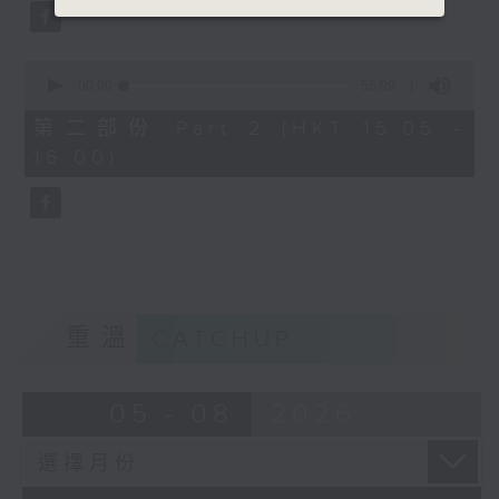
0
seconds
00:00
55:09
of
55
第二部份 Part 2 (HKT 15:05 -
minutes,
16:00)
9
seconds
重溫
CATCHUP
05 - 08
2026