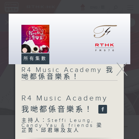
ENG
/
簡
×
全新 RTHK On The Go
取得
一手掌握 RTHK 電台、電視節目
所有集數
X
R4 Music Academy 我
哋都係音樂系！
R4 Music Academy
我哋都係音樂系！
主持人：Steffi Leung,
Candy Yau & friends 梁
芷菁、邱君琳及友人