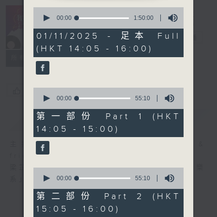
0
R4 Music
seconds
00:00
1:50:00
Academy 我哋
of
1
01/11/2025 - 足本 Full
都係音樂系！
電台直播
hour,
(HKT 14:05 - 16:00)
50
minutes,
所有集數
0
seconds
您喜歡這個節目嗎?
0
seconds
00:00
55:10
of
55
第一部份 Part 1 (HKT
簡介
GIST
minutes,
14:05 - 15:00)
10
seconds
主持人：Steffi Leung, Candy Yau &
friends 梁芷菁、邱君琳及友人
梁芷菁及邱君琳每個星期六帶你走進「四台音樂
0
seconds
00:00
55:10
系」，暢遊音樂國度。
of
55
第二部份 Part 2 (HKT
minutes,
15:05 - 16:00)
10