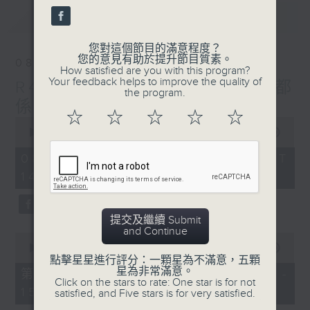
seconds
最新
LATEST
您對這個節目的滿意程度？
您的意見有助於提升節目質素。
08/08/2026
How satisfied are you with this program?
Your feedback helps to improve the quality of
R4 Music Academy 我哋都
the program.
係音樂系！
☆
☆
☆
☆
☆
0
seconds
00:00
1:50:00
of
1
08/08/2026 - 足本 Full (HKT
hour,
14:05 - 16:00)
50
minutes,
0
seconds
提交及繼續 Submit
and Continue
0
seconds
00:00
55:10
of
點擊星星進行評分：一顆星為不滿意，五顆
55
星為非常滿意。
第一部份 Part 1 (HKT 14:05 -
minutes,
Click on the stars to rate: One star is for not
15:00)
10
satisfied, and Five stars is for very satisfied.
seconds