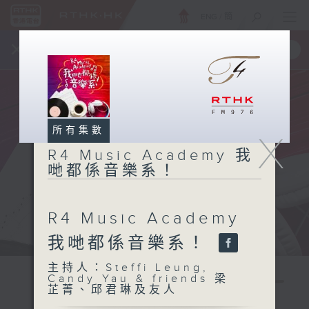
ENG
/
簡
×
全新 RTHK On The Go
取得
一手掌握 RTHK 電台、電視節目
所有集數
X
R4 Music Academy 我
哋都係音樂系！
R4 Music Academy
我哋都係音樂系！
主持人：Steffi Leung,
Candy Yau & friends 梁
芷菁、邱君琳及友人