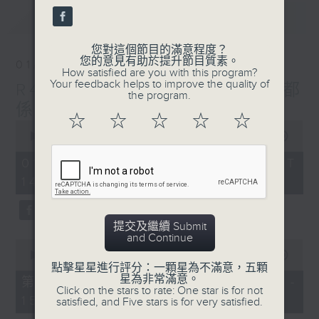
seconds
最新
LATEST
您對這個節目的滿意程度？
您的意見有助於提升節目質素。
01/08/2026
How satisfied are you with this program?
Your feedback helps to improve the quality of
R4 Music Academy 我哋都
the program.
係音樂系！
☆
☆
☆
☆
☆
0
seconds
00:00
1:50:00
of
1
01/08/2026 - 足本 Full (HKT
hour,
14:05 - 16:00)
50
minutes,
0
seconds
提交及繼續 Submit
and Continue
0
seconds
00:00
55:10
of
點擊星星進行評分：一顆星為不滿意，五顆
55
星為非常滿意。
第一部份 Part 1 (HKT 14:05 -
minutes,
Click on the stars to rate: One star is for not
15:00)
10
satisfied, and Five stars is for very satisfied.
seconds