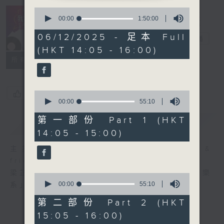
0
R4 Music
seconds
00:00
1:50:00
Academy 我哋
of
1
06/12/2025 - 足本 Full
都係音樂系！
電台直播
hour,
(HKT 14:05 - 16:00)
50
minutes,
所有集數
0
seconds
您喜歡這個節目嗎?
0
seconds
00:00
55:10
of
55
第一部份 Part 1 (HKT
簡介
GIST
minutes,
14:05 - 15:00)
10
seconds
主持人：Steffi Leung, Candy Yau &
friends 梁芷菁、邱君琳及友人
梁芷菁及邱君琳每個星期六帶你走進「四台音樂
0
seconds
00:00
55:10
系」，暢遊音樂國度。
of
55
第二部份 Part 2 (HKT
minutes,
15:05 - 16:00)
10