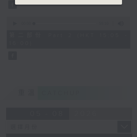
0
seconds
00:00
55:10
of
55
第二部份 Part 2 (HKT 15:05 -
minutes,
16:00)
10
seconds
重溫
CATCHUP
05 - 08
2026