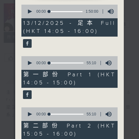
0
R4 Music
seconds
00:00
1:50:00
Academy 我哋
of
1
13/12/2025 - 足本 Full
都係音樂系！
電台直播
hour,
(HKT 14:05 - 16:00)
50
minutes,
所有集數
0
seconds
您喜歡這個節目嗎?
0
seconds
00:00
55:10
of
55
第一部份 Part 1 (HKT
簡介
GIST
minutes,
14:05 - 15:00)
10
seconds
主持人：Steffi Leung, Candy Yau &
friends 梁芷菁、邱君琳及友人
梁芷菁及邱君琳每個星期六帶你走進「四台音樂
0
seconds
00:00
55:10
系」，暢遊音樂國度。
of
55
第二部份 Part 2 (HKT
minutes,
15:05 - 16:00)
10