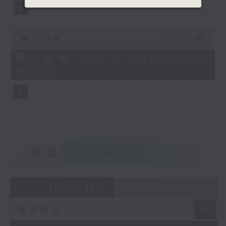
0
seconds
00:00
55:10
of
55
第二部份 Part 2 (HKT 15:05 -
minutes,
16:00)
10
seconds
重溫
CATCHUP
05 - 08
2026