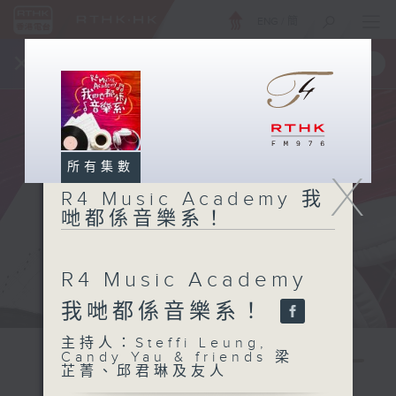
ENG
/
簡
×
全新 RTHK On The Go
取得
一手掌握 RTHK 電台、電視節目
所有集數
X
R4 Music Academy 我
哋都係音樂系！
R4 Music Academy
我哋都係音樂系！
主持人：Steffi Leung,
Candy Yau & friends 梁
芷菁、邱君琳及友人