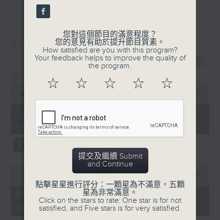
seconds
最新
LATEST
您對這個節目的滿意程度？
您的意見有助於提升節目質素。
01/08/2026
How satisfied are you with this program?
Your feedback helps to improve the quality of
R4 Music Academy 我哋都
the program.
係音樂系！
☆
☆
☆
☆
☆
0
seconds
00:00
1:50:00
of
1
01/08/2026 - 足本 Full (HKT
hour,
14:05 - 16:00)
50
minutes,
0
seconds
提交及繼續 Submit
and Continue
0
seconds
00:00
55:10
of
點擊星星進行評分：一顆星為不滿意，五顆
55
星為非常滿意。
第一部份 Part 1 (HKT 14:05 -
minutes,
Click on the stars to rate: One star is for not
15:00)
10
satisfied, and Five stars is for very satisfied.
seconds