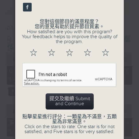
最新
LATEST
您對這個節目的滿意程度？
您的意見有助於提升節目質素。
01/08/2026
How satisfied are you with this program?
Your feedback helps to improve the quality of
R4 Music Academy 我哋都
the program.
係音樂系！
☆
☆
☆
☆
☆
0
seconds
00:00
1:50:00
of
1
01/08/2026 - 足本 Full (HKT
hour,
14:05 - 16:00)
50
minutes,
0
seconds
提交及繼續 Submit
and Continue
0
seconds
00:00
55:10
of
點擊星星進行評分：一顆星為不滿意，五顆
55
星為非常滿意。
第一部份 Part 1 (HKT 14:05 -
minutes,
Click on the stars to rate: One star is for not
15:00)
10
satisfied, and Five stars is for very satisfied.
seconds