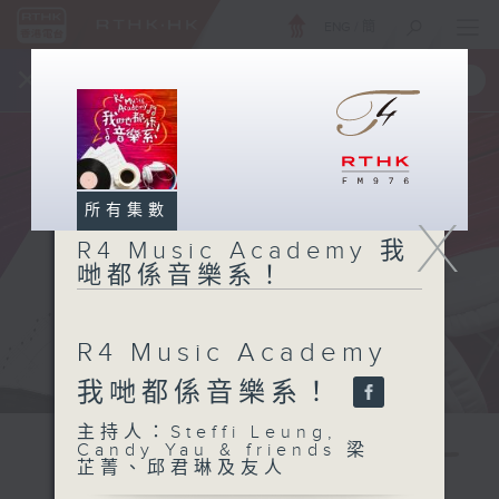
ENG
/
簡
×
全新 RTHK On The Go
取得
一手掌握 RTHK 電台、電視節目
所有集數
X
R4 Music Academy 我
哋都係音樂系！
R4 Music Academy
我哋都係音樂系！
主持人：Steffi Leung,
Candy Yau & friends 梁
芷菁、邱君琳及友人