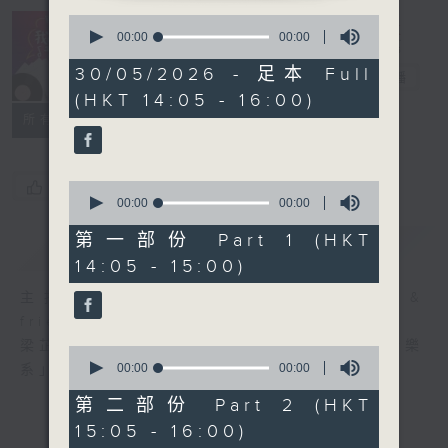
0
R4 Music
seconds
00:00
00:00
Academy 我哋
of
0
30/05/2026 - 足本 Full
都係音樂系！
電台直播
seconds
(HKT 14:05 - 16:00)
所有集數
您喜歡這個節目嗎?
0
seconds
00:00
00:00
of
0
第一部份 Part 1 (HKT
簡介
GIST
seconds
14:05 - 15:00)
主持人：Steffi Leung, Candy Yau &
friends 梁芷菁、邱君琳及友人
梁芷菁及邱君琳每個星期六帶你走進「四台音樂
0
seconds
00:00
00:00
系」，暢遊音樂國度。
of
0
第二部份 Part 2 (HKT
seconds
15:05 - 16:00)