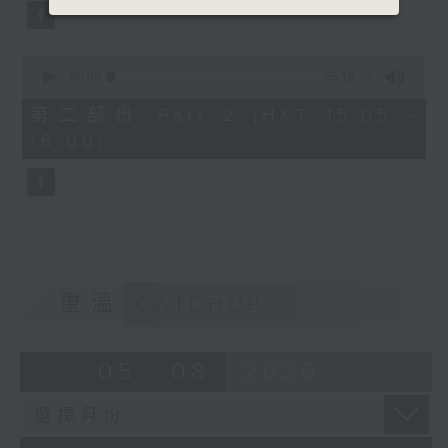
0
seconds
00:00
55:10
of
55
第二部份 Part 2 (HKT 15:05 -
minutes,
16:00)
10
seconds
重溫
CATCHUP
05 - 08
2026