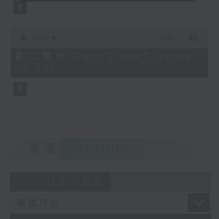
0
seconds
00:00
55:10
of
55
第二部份 Part 2 (HKT 08:05 -
minutes,
09:00)
10
seconds
重溫
CATCHUP
05 - 08
2026