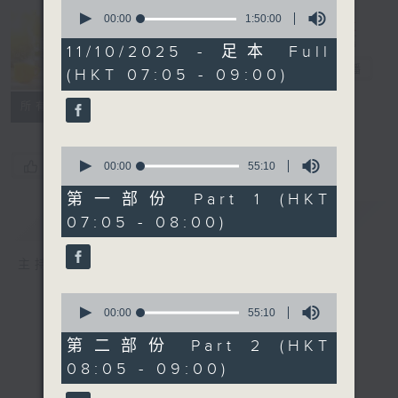
0
seconds
00:00
1:50:00
Saturday
of
Morning on 4
1
11/10/2025 - 足本 Full
hour,
週六早晨
電台直播
(HKT 07:05 - 09:00)
50
minutes,
0
所有集數
seconds
0
您喜歡這個節目嗎?
seconds
00:00
55:10
of
55
第一部份 Part 1 (HKT
minutes,
簡介
GIST
07:05 - 08:00)
10
seconds
主持人：Cleo Leung 梁敏瑩
0
seconds
00:00
55:10
of
55
第二部份 Part 2 (HKT
minutes,
08:05 - 09:00)
10
seconds