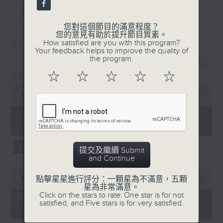
最新
LATEST
您對這個節目的滿意程度？
您的意見有助於提升節目質素。
How satisfied are you with this program?
01/08/2026
Your feedback helps to improve the quality of
the program.
Saturday Morning on 4 週
六早晨
☆
☆
☆
☆
☆
0
seconds
00:00
1:50:00
of
1
01/08/2026 - 足本 Full (HKT
hour,
07:05 - 09:00)
50
minutes,
0
提交及繼續 Submit
seconds
and Continue
0
seconds
00:00
55:10
點擊星星進行評分：一顆星為不滿意，五顆
of
星為非常滿意。
55
Click on the stars to rate: One star is for not
第一部份 Part 1 (HKT 07:05 -
minutes,
satisfied, and Five stars is for very satisfied.
08:00)
10
seconds