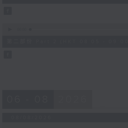
0
seconds
Volume
90%
0
seconds
00:00
of
55
第二部份 Part 2 (HKT 08:05 - 09:00
minutes,
9
seconds
Volume
90%
06 - 08
2026
08/08/2026