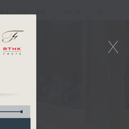
重溫
APPS
我們
ENG
/
簡
X