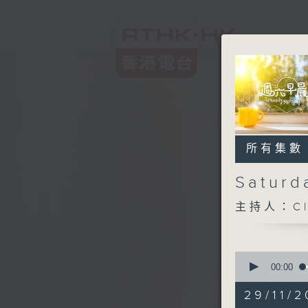
所有集數
Satur
主持人：Cl
0
seconds
00:00
of
1
29/11/2
hour,