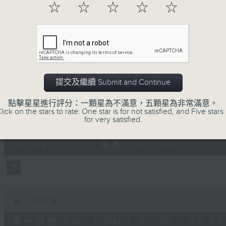
☆
☆
☆
☆
☆
08/08/2026
提交及繼續 Submit and Continue
Saturday Morning on 4 週六
點擊星星進行評分：一顆星為不滿意，五顆星為非常滿意。
lick on the stars to rate: One star is for not satisfied, and Five stars 
0
for very satisfied.
seconds
00:00
of
1
08/08/2026 - 足本 Full (HKT 07:05
hour,
49
minutes,
59
seconds
Volume
90%
0
seconds
00:00
of
55
第一部份 Part 1 (HKT 07:05 - 08:00
minutes,