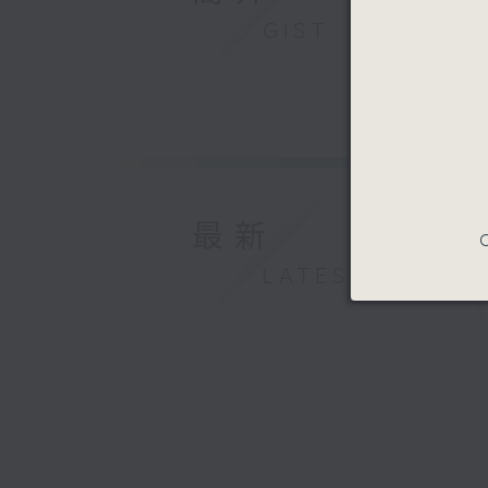
GIST
最新
C
LATEST