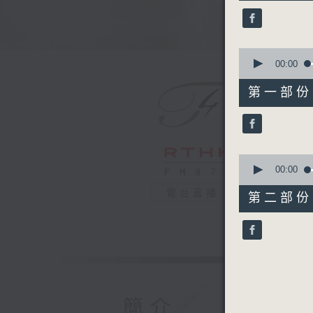
50
minutes,
0
seconds
90%
0
seconds
00:00
of
55
第一部份 P
minutes,
0
seconds
90%
0
seconds
00:00
of
55
電台直播
第二部份 P
minutes,
9
seconds
90%
簡介