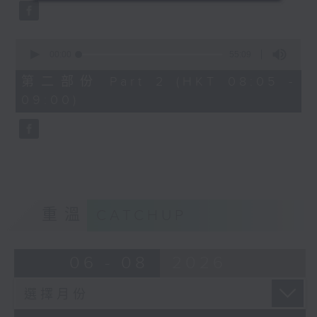
0
seconds
00:00
55:09
of
55
第二部份 Part 2 (HKT 08:05 -
minutes,
09:00)
9
seconds
重溫
CATCHUP
06 - 08
2026