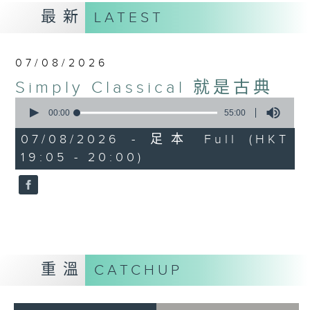
最新
LATEST
07/08/2026
Simply Classical 就是古典
0
seconds
00:00
55:00
of
55
07/08/2026 - 足本 Full (HKT
minutes,
19:05 - 20:00)
0
seconds
重溫
CATCHUP