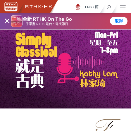
ENG
/
簡
×
全新 RTHK On The Go
取得
一手掌握 RTHK 電台、電視節目