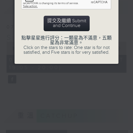
Antonin Dvorak: Cello
最新
LATEST
Concerto in B minor,
Op.104 (1st mov.)
提交及繼續 Submit
Steven Isserlis, Mahler
and Continue
07/08/2026
Chamber Orchestra/
Simply Classical 就是古典
Daniel Harding
點擊星星進行評分：一顆星為不滿意，五顆
星為非常滿意。
0
Click on the stars to rate: One star is for not
seconds
00:00
55:00
J.S. Bach: Aria from
satisfied, and Five stars is for very satisfied.
of
Orchestra Suite No.3,
55
07/08/2026 - 足本 Full (HKT
minutes,
BWV 1068 (arr.
19:05 - 20:00)
0
Stokowski)
seconds
BBC Philharmonic
Orchestra/ Matthias
Bamert
重溫
CATCHUP