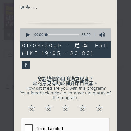
Johannes Brahms:
Simply
更多...
Symphony No.3 in F
Classical 就
major, Op.90 (3rd mov.)
是古典
電台直播
Vienna Philharmonic
0
Orchestra/ Carlo Maria
seconds
00:00
55:00
所有集數
of
Giulini
55
01/08/2025 - 足本 Full
minutes,
(HKT 19:05 - 20:00)
0
Wolfgang Amadeus
您喜歡這個節目嗎?
seconds
Mozart: Divertimento in
D, K.136
簡介
GIST
Capella Istropolitana/
您對這個節目的滿意程度？
Richard Edlinger
您的意見有助於提升節目質素。
主持人：Kathy Lam 林家琦
How satisfied are you with this program?
Your feedback helps to improve the quality of
Anton Bruckner: Locus
the program.
Iste
☆
☆
☆
☆
☆
Monteverdi Choir/ John
Eliot Gardiner