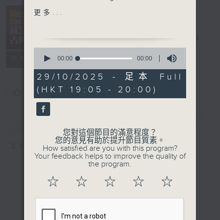
minor
Simply
更多...
Stuggart Chamber Orch
Classical 就
/ Karl Munchinger
是古典
電台直播
0
Allegri:
seconds
00:00
00:00
所有集數
of
Miserere
0
29/10/2025 - 足本 Full
Choir of New College
seconds
(HKT 19:05 - 20:00)
Oxford / Edward
您喜歡這個節目嗎?
Higginbottom
Excerpts from Requiem:
簡介
GIST
Intro et Kyrie
您對這個節目的滿意程度？
Pie Jesu
您的意見有助於提升節目質素。
主持人：Kathy Lam 林家琦
How satisfied are you with this program?
Agnus Dei
Your feedback helps to improve the quality of
Libra
the program.
me
☆
☆
☆
☆
☆
In paradisum
Montreal SO / Charles
Dutoit