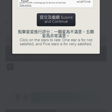
最新
LATEST
提交及繼續 Submit
and Continue
05/08/2026
Simply Classical 就是古典
點擊星星進行評分：一顆星為不滿意，五顆
星為非常滿意。
0
Click on the stars to rate: One star is for not
seconds
00:00
00:00
satisfied, and Five stars is for very satisfied.
of
0
05/08/2026 - 足本 Full (HKT
seconds
19:05 - 20:00)
重溫
CATCHUP