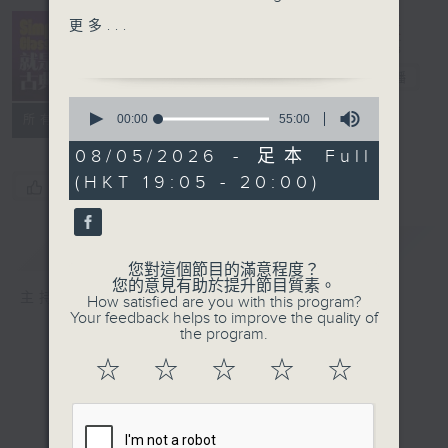
Concerto No.2 In F,
Simply
更多...
BWV 1047
Classical 就
Tafelmusik / Jeanne
是古典
電台直播
Lamon
0
Grieg: Morning from
seconds
00:00
55:00
所有集數
of
Peer Gynt
55
08/05/2026 - 足本 Full
Gewandhaus Orch,
minutes,
(HKT 19:05 - 20:00)
0
Leipzig / Kurt Masur
您喜歡這個節目嗎?
seconds
Schumann: Arabesque
簡介
GIST
Maurizio Pollini (p)
您對這個節目的滿意程度？
Bruch: 2
nd
mvt from
您的意見有助於提升節目質素。
主持人：Kathy Lam 林家琦
How satisfied are you with this program?
Violin Concerto No.1 in
Your feedback helps to improve the quality of
G minor
the program.
Kyung Wha Chung (vln),
☆
☆
☆
☆
☆
Royal Phil Orch /
Rydolf Kempe
Rimsky-Korsakov: The