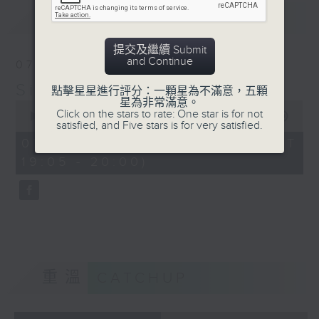
Young Prince and Young
最新
LATEST
Princess from
Scheherazade
提交及繼續 Submit
L’Orchestre de la
and Continue
07/08/2026
Suisse Romande /
Simply Classical 就是古典
Ernest Ansermet
點擊星星進行評分：一顆星為不滿意，五顆
星為非常滿意。
0
Click on the stars to rate: One star is for not
seconds
00:00
55:00
satisfied, and Five stars is for very satisfied.
of
55
07/08/2026 - 足本 Full (HKT
minutes,
19:05 - 20:00)
0
seconds
重溫
CATCHUP