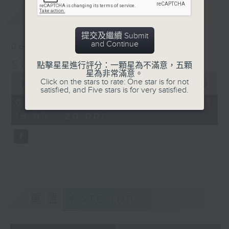
major
最新
LATEST
Renaud Capucon (v),
Martha Argerich (p)
提交及繼續 Submit
Ravel: Pavane Pour Une
and Continue
06/08/2026
Infante
Simply Classical 就是古典
Défunte
點擊星星進行評分：一顆星為不滿意，五顆
星為非常滿意。
Montreal SO / Charles
0
Click on the stars to rate: One star is for not
seconds
00:00
55:00
Dutoit
satisfied, and Five stars is for very satisfied.
of
Khatchaturian: Adagio
55
06/08/2026 - 足本 Full (HKT
minutes,
of Spartacus and
19:05 - 20:00)
0
Phrygia from Spartacus
seconds
Suite No.2
Vienna Phil / Aram
Khatchaturian
重溫
CATCHUP