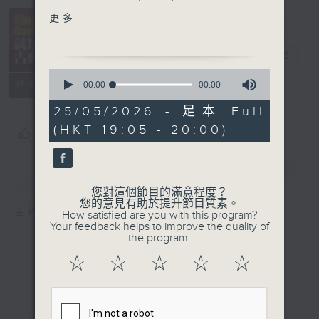
Man’s Desiring, Cantata
Simply
更多...
BWV 147
Classical 就
King’s College Choir,
是古典
電台直播
Cambridge / Stephen
0
Cleobury
seconds
00:00
00:00
所有集數
of
Boccherini: Minuet in
0
25/05/2026 - 足本 Full
A
seconds
(HKT 19:05 - 20:00)
HKS / Yip Wing-sie
您喜歡這個節目嗎?
Brahms: 3
rd
mvt from
Piano Concerto No.1 in
簡介
GIST
D minor, Op.15
您對這個節目的滿意程度？
Claudio Arrau (p),
您的意見有助於提升節目質素。
主持人：Kathy Lam 林家琦
How satisfied are you with this program?
Philharmonia Orchestra
Your feedback helps to improve the quality of
/ Basil Cameron
the program.
☆
☆
☆
☆
☆
Franck: 3rd mvt from
Sonata for Violin and
Piano in A