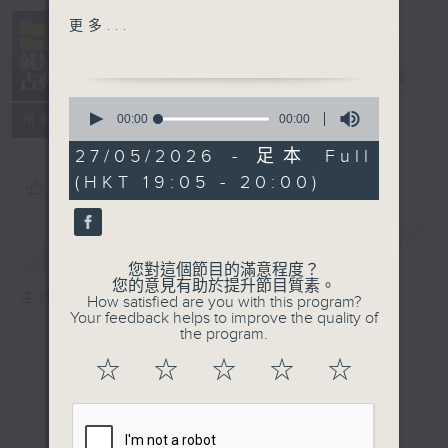
Sonata in A
Simply
更多...
Shlomo Mintz (v), Yefim
Classical 就
Bronfman (p)
是古典
電台直播
Faure: Dolly
0
Suit
seconds
00:00
00:00
所有集數
of
Orchestre National de
0
27/05/2026 - 足本 Full
l’ORTF / Thomas
seconds
(HKT 19:05 - 20:00)
Beecham
您喜歡這個節目嗎?
Debussy: Petit Suite
簡介
GIST
Kazuhito Yamashita 山下
您對這個節目的滿意程度？
和仁 (g), Naoko
您的意見有助於提升節目質素。
主持人：Kathy Lam 林家琦
How satisfied are you with this program?
Yamashita 山下直子 (g)
Your feedback helps to improve the quality of
Stanley Myers: Cavatina
the program.
from ‘The Deer
☆
☆
☆
☆
☆
Hunter’
Goran Sollscher (g)