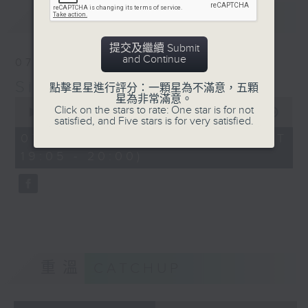
最新
LATEST
提交及繼續 Submit
and Continue
07/08/2026
Simply Classical 就是古典
點擊星星進行評分：一顆星為不滿意，五顆
星為非常滿意。
0
Click on the stars to rate: One star is for not
seconds
00:00
55:00
satisfied, and Five stars is for very satisfied.
of
55
07/08/2026 - 足本 Full (HKT
minutes,
19:05 - 20:00)
0
seconds
重溫
CATCHUP