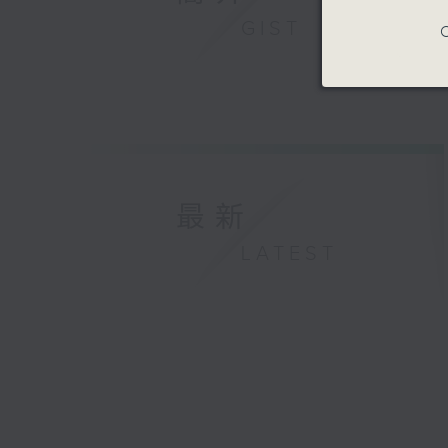
GIST
C
最新
LATEST