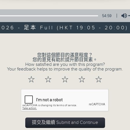
3rd mvt from Piano Concert No.1 in E
 Op.11
g Jin (p), LSO / Noseda Gianandrea
54:59
2026 - 足本 Full (HKT 19:05 - 20:00)
 3rd mvt from Sym. No.41 in C, K55
hil / James Levine
Volume
 Prelude to an afternoon of a
un
Simply Classic
您對這個節目的滿意程度？
e National de l’ORTF / Jean Martinon
您的意見有助於提升節目質素。
 Humming Chorus from Madama
How satisfied are you with this program?
Your feedback helps to improve the quality of the program.
erfly
所有集數
tate Opera Choir, Vienna Phil Orch /
☆
☆
☆
☆
☆
von Karajan
您喜歡這個節目嗎?
主持人：Kathy Lam 林家琦
提交及繼續 Submit and Continue