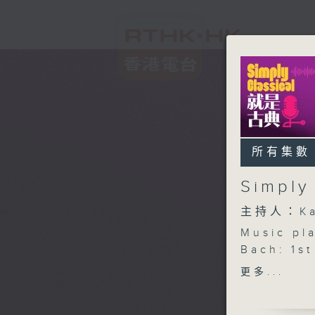
所有集數
Simpl
主持人：Ka
Music pl
Bach: 1
st
D, BW
更多...
Tafelmus