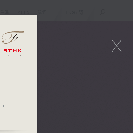
重溫
APPS
我們
ENG
/
簡
X
in