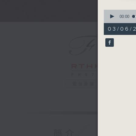
Chopin: 
minor,
0
Cho Seon
seconds
00:00
of
54
03/06/
Mozart:
minutes,
59
Vienna P
seconds
Debussy:
90%
fa
Orchestr
Puccini:
Butt
Vienna S
電台直播
Herbert 
簡介