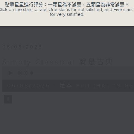
點擊星星進行評分：一顆星為不滿意，五顆星為非常滿意。
lick on the stars to rate: One star is for not satisfied, and Five stars 
for very satisfied.
06/08/2026
Simply Classical 就是古典
0
seconds
00:00
of
55
06/08/2026 - 足本 Full (HKT 19:05
minutes,
0
seconds
Volume
90%