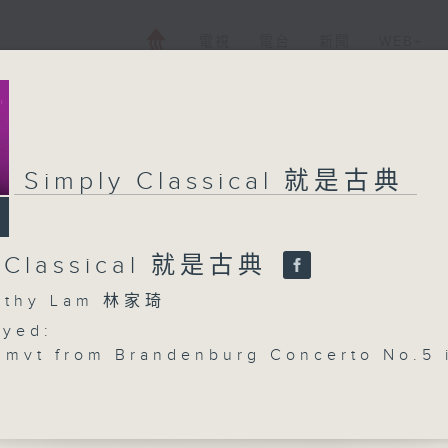
電視
電台
新聞
WEB+
Simply Classical 就是古典
y Classical 就是古典
thy Lam 林家琦
ayed:
mvt from Brandenburg Concerto No.5 
V 1050
ik / Jeanne Lamon