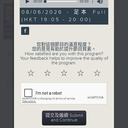
seconds
00:00
55:00
of
Simply
55
08/06/2026 - 足本 Full
Classical 就
minutes,
(HKT 19:05 - 20:00)
0
是古典
電台直播
seconds
所有集數
您對這個節目的滿意程度？
您的意見有助於提升節目質素。
您喜歡這個節目嗎?
How satisfied are you with this program?
Your feedback helps to improve the quality of
the program.
簡介
GIST
☆
☆
☆
☆
☆
主持人：Kathy Lam 林家琦
提交及繼續 Submit
and Continue