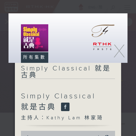
ENG
/
簡
×
全新 RTHK On The Go
取得
一手掌握 RTHK 電台、電視節目
X
所有集數
Simply Classical 就是
古典
Simply Classical
就是古典
主持人：Kathy Lam 林家琦
0