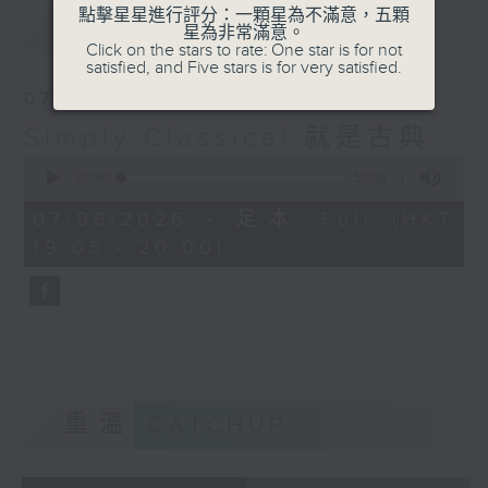
點擊星星進行評分：一顆星為不滿意，五顆
最新
LATEST
星為非常滿意。
Click on the stars to rate: One star is for not
satisfied, and Five stars is for very satisfied.
07/08/2026
Simply Classical 就是古典
0
seconds
00:00
55:00
of
55
07/08/2026 - 足本 Full (HKT
minutes,
19:05 - 20:00)
0
seconds
重溫
CATCHUP