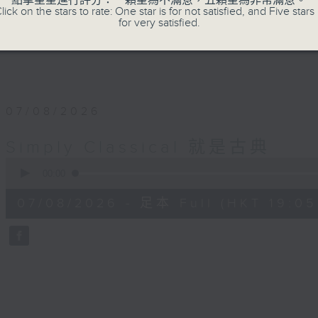
點擊星星進行評分：一顆星為不滿意，五顆星為非常滿意。
lick on the stars to rate: One star is for not satisfied, and Five stars 
for very satisfied.
07/08/2026
Simply Classical 就是古典
0
seconds
00:00
of
55
07/08/2026 - 足本 Full (HKT 19:05
minutes,
0
seconds
Volume
90%