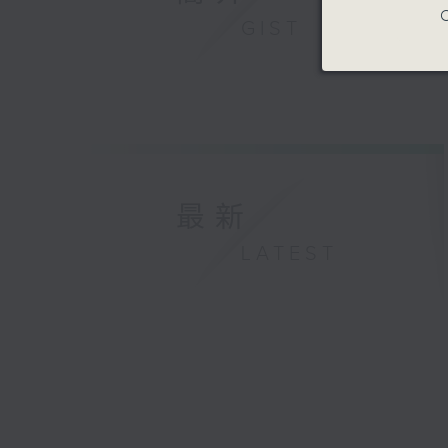
C
GIST
最新
LATEST