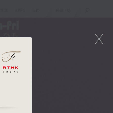
重溫
APPS
我們
ENG
/
簡
X