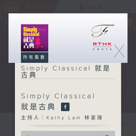
ENG
/
簡
×
全新 RTHK On The Go
取得
一手掌握 RTHK 電台、電視節目
X
所有集數
Simply Classical 就是
古典
Simply Classical
就是古典
主持人：Kathy Lam 林家琦
0