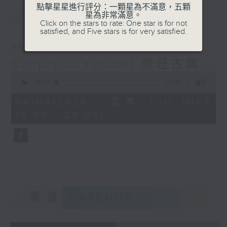
點擊星星進行評分：一顆星為不滿意，五顆
最新
LATEST
星為非常滿意。
Click on the stars to rate: One star is for not
satisfied, and Five stars is for very satisfied.
06/08/2026
Simply Classical 就是古典
0
seconds
00:00
55:00
of
55
06/08/2026 - 足本 Full (HKT
minutes,
19:05 - 20:00)
0
seconds
重溫
CATCHUP