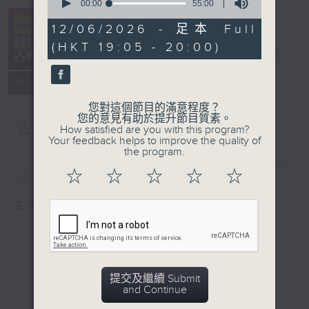
seconds
00:00
55:00
of
Simply
55
12/06/2026 - 足本 Full
Classical 就
minutes,
(HKT 19:05 - 20:00)
0
是古典
電台直播
seconds
所有集數
您對這個節目的滿意程度？
您的意見有助於提升節目質素。
您喜歡這個節目嗎?
How satisfied are you with this program?
Your feedback helps to improve the quality of
the program.
簡介
GIST
☆
☆
☆
☆
☆
主持人：Kathy Lam 林家琦
提交及繼續 Submit
and Continue