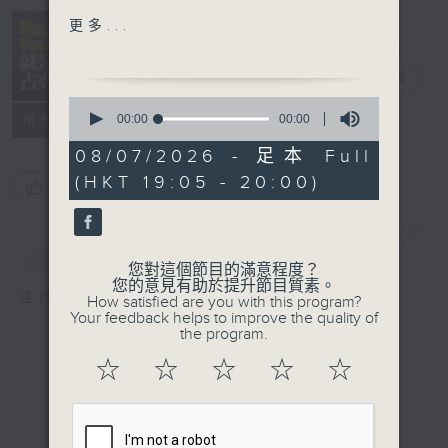
Siviglia Overture
Simply
更多...
Berliner
Classical 就
Philharmoniker/ Herbert
是古典
電台直播
von Karajan
0
Chopin: Ballade No. 1
seconds
00:00
00:00
所有集數
of
in G Minor, Op. 23
0
08/07/2026 - 足本 Full
Krystian Zimerman (p)
seconds
(HKT 19:05 - 20:00)
Barber: Adagio for
您喜歡這個節目嗎?
Strings
St. Louis Symphony
簡介
GIST
Orchestra/ Leonard
您對這個節目的滿意程度？
Slatkin
您的意見有助於提升節目質素。
主持人：Kathy Lam 林家琦
How satisfied are you with this program?
Edward Elgar: Nimrod
Your feedback helps to improve the quality of
Voces 8
the program.
Beethoven: Rondo from
☆
☆
☆
☆
☆
Piano Concerto No. 3 in
C Minor, Op. 37
Jan Lisiecki, Academy