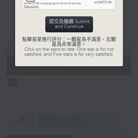
of St Martin in the
最新
LATEST
Fields
Alan Menken: A Whole
提交及繼續 Submit
New World
and Continue
06/08/2026
BBC Concert Orchestra
Simply Classical 就是古典
點擊星星進行評分：一顆星為不滿意，五顆
星為非常滿意。
0
Click on the stars to rate: One star is for not
seconds
00:00
55:00
satisfied, and Five stars is for very satisfied.
of
55
06/08/2026 - 足本 Full (HKT
minutes,
19:05 - 20:00)
0
seconds
重溫
CATCHUP