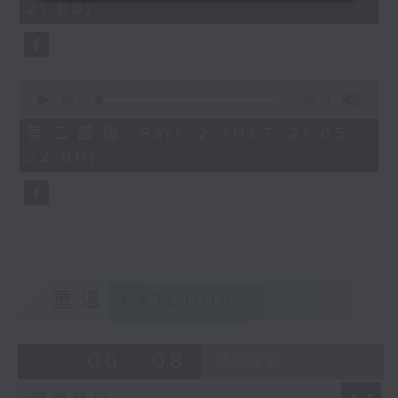
21:00)
10
seconds
0
seconds
00:00
55:10
of
55
第二部份 Part 2 (HKT 21:05 -
minutes,
22:00)
10
seconds
重溫
CATCHUP
06 - 08
2026