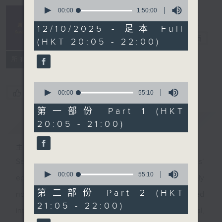
0
seconds
00:00
1:50:00
Sunday
of
Classics 周日
1
12/10/2025 - 足本 Full
hour,
古典
電台直播
(HKT 20:05 - 22:00)
50
minutes,
0
所有集數
seconds
0
您喜歡這個節目嗎?
seconds
00:00
55:10
of
55
第一部份 Part 1 (HKT
minutes,
簡介
GIST
20:05 - 21:00)
10
seconds
主持人：Yiu Yun-kwan 姚潤昆
Seemingly by chance, these ‘Sunday Classics’
0
seconds
00:00
55:10
episodes will uncover rarely played gems and rarely
of
55
第二部份 Part 2 (HKT
noticed facets of composers. Some enjoyed
minutes,
21:05 - 22:00)
10
international fame, some content being relatively local,
seconds