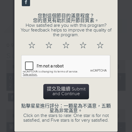
更多...
their works will be sampled in terms of composition
periods, contrasting genres or even pivotal points in
您對這個節目的滿意程度？
您的意見有助於提升節目質素。
their lives. Their fine music will inform our lives – their
最新
LATEST
How satisfied are you with this program?
Your feedback helps to improve the quality of
lives will inform our taste in fine music.
the program.
逢星期日晚上八至十時，「周日古典」將呈上作曲家
☆
☆
☆
☆
☆
09/08/2026
生平之作。其中有蜚聲國際者，亦有更具國民風格
Sunday Classics 周日古典
者。探討其作品之時，或以早中晚期音樂分野，或從
0
seconds
00:00
1:50:00
曲種不同立論，更有以人生轉折點著眼。所為者一：
of
1
09/08/2026 - 足本 Full (HKT
從人生觀美樂，以美樂論人生。
hour,
20:05 - 22:00)
50
提交及繼續 Submit
minutes,
and Continue
0
seconds
點擊星星進行評分：一顆星為不滿意，五顆
星為非常滿意。
0
Click on the stars to rate: One star is for not
seconds
00:00
55:10
satisfied, and Five stars is for very satisfied.
of
55
第一部份 Part 1 (HKT 20:05 -
minutes,