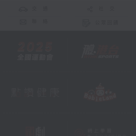
交 通
社 交
聯 絡
公眾回饋